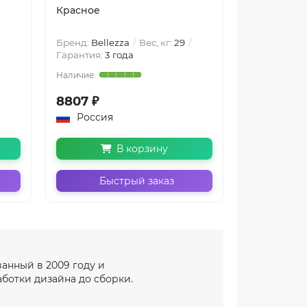
Красное
Черное Бе
Бренд:
Bellezza
Вес, кг:
29
Бренд:
Belle
Гарантия:
3 года
Гарантия:
3 
8807 ₽
6599 ₽
Россия
Россия
В корзину
Быстрый заказ
Бы
ванный в 2009 году и
ботки дизайна до сборки.