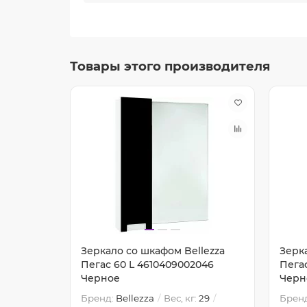
Товары этого производителя
lezza
Зеркало со шкафом Bellezza
Зерк
13 Белое
Пегас 60 L 4610409002046
Пега
Черное
Черн
17.2
Бренд:
Bellezza
Вес, кг:
29
Брен