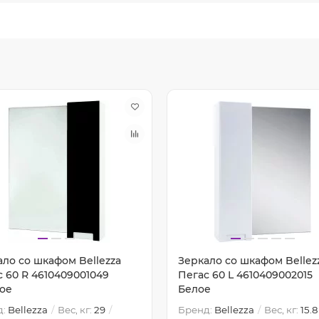
ало со шкафом Bellezza
Зеркало со шкафом Bellez
с 60 R 4610409001049
Пегас 60 L 4610409002015
ое
Белое
д:
Bellezza
Вес, кг:
29
Бренд:
Bellezza
Вес, кг:
15.8