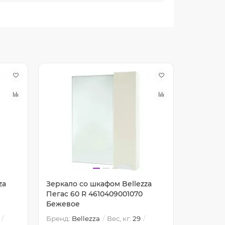
za
Зеркало со шкафом Bellezza
Зеркало 
Пегас 60 R 4610409001070
Пегас 60
Бежевое
Красное
Бренд:
Bellezza
Вес, кг:
29
Бренд:
Be