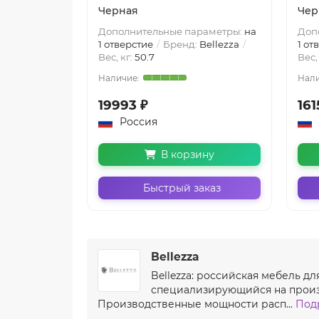
Черная
Чер
Дополнительные параметры:
на
Доп
1 отверстие
Бренд:
Bellezza
1 от
Вес, кг:
50.7
Вес,
19993 ₽
161
Россия
В корзину
Быстрый заказ
Bellezza
Bellezza: российская мебель д
специализирующийся на произв
Производственные мощности расп...
Подр