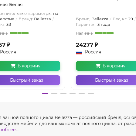
ная Белая
олнительные параметры:
на
верстие
Бренд:
Bellezza
Бренд:
Bellezza
Вес, кг:
29
 кг:
33
Гарантия:
3 года
57 ₽
24277 ₽
Россия
Россия
В корзину
В корзину
Быстрый заказ
Быстрый заказ
ля ванной полного цикла Bellezza — российский бренд, осно
одстве мебели для ванных комнат полного цикла: от разра
обнее...