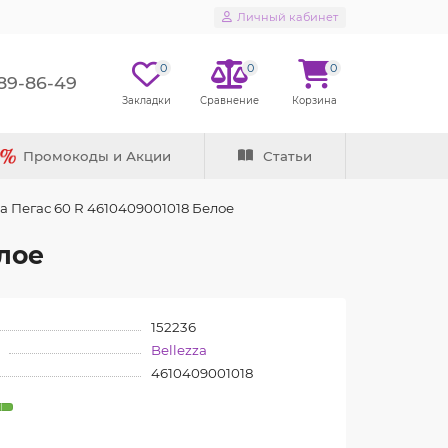
Личный кабинет
0
0
0
289-86-49
Промокоды и Акции
Статьи
a Пегас 60 R 4610409001018 Белое
лое
152236
Bellezza
4610409001018