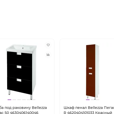
ба под раковину Bellezza
Шкаф пенал Bellezza Пега
ас 50 4630406140046
R 4620404101033 Красный