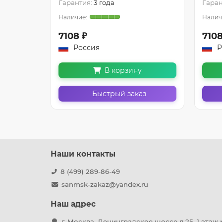
Гарантия:
3 года
Гаран
7108 ₽
7108
Россия
Р
В корзину
з
Быстрый заказ
Наши контакты
8 (499) 289-86-49
sanmsk-zakaz@yandex.ru
Наш адрес
г. Москва, Ленинградское шоссе д.25, 1 этаж