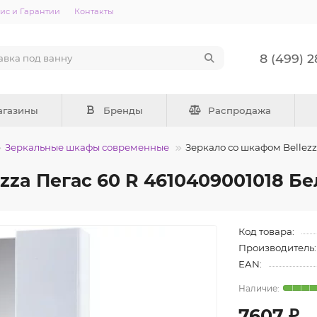
ис и Гарантии
Контакты
8 (499) 
агазины
Бренды
Распродажа
Зеркальные шкафы современные
Зеркало со шкафом Bellezz
zza Пегас 60 R 4610409001018 Бе
Код товара:
Производитель:
EAN:
7607 ₽