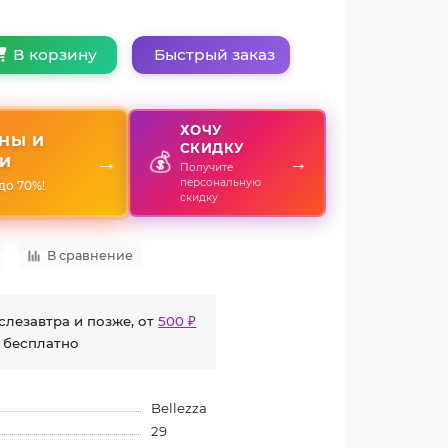
Быстрый заказ
В корзину
ХОЧУ
НЫ И
СКИДКУ
💰
→
→
И
Получите
персональную
до 70%!
скидку
В сравнение
слезавтра и позже, от
500 ₽
 бесплатно
Bellezza
29