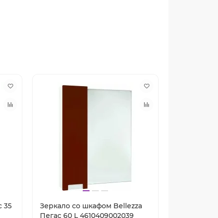
с 35
Зеркало со шкафом Bellezza
Зеркало со
Пегас 60 L 4610409002039
Пегас 50 R 