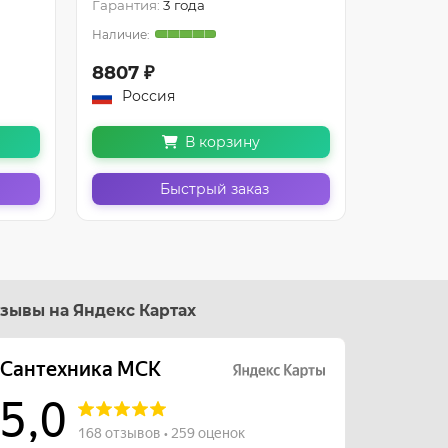
Гарантия:
3 года
Гарантия
8807 ₽
8807 ₽
Россия
Росс
В корзину
Быстрый заказ
зывы на Яндекс Картах