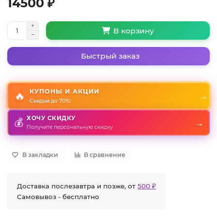
14500 ₽
В корзину
Быстрый заказ
КУПОНЫ И АКЦИИ
🔥
→
Скидки до 70%!
ХОЧУ СКИДКУ
→
💰
Получите персональную скидку
В закладки
В сравнение
Доставка послезавтра и позже, от
500 ₽
Самовывоз - бесплатно