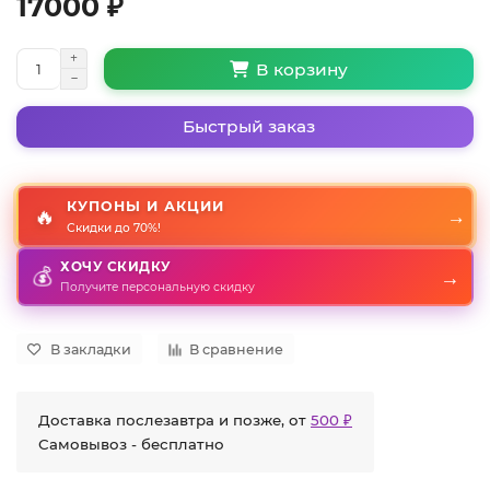
17000 ₽
В корзину
Быстрый заказ
КУПОНЫ И АКЦИИ
🔥
→
Скидки до 70%!
ХОЧУ СКИДКУ
💰
→
Получите персональную скидку
В закладки
В сравнение
Доставка послезавтра и позже, от
500 ₽
Самовывоз - бесплатно