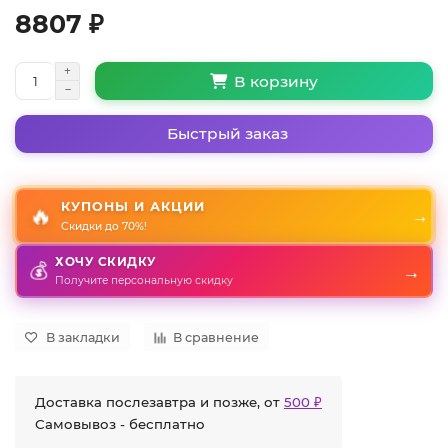
8807 ₽
В корзину
Быстрый заказ
КУПОНЫ И АКЦИИ
🔥
→
Скидки до 70%!
ХОЧУ СКИДКУ
→
💰
Получите персональную скидку
В закладки
В сравнение
Доставка послезавтра и позже, от
500 ₽
Самовывоз - бесплатно