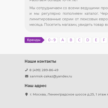
Мы сотрудничаем со всеми ведущими прои
и мы регулярно пополняем каталог. Чер
лимитированные серии от люксовых европ
месяца. Посетить магазин, увидеть товар
Бренды
0 - 9
A
B
C
D
E
F
Наши контакты
8 (499) 289-86-49
sanmsk-zakaz@yandex.ru
Наш адрес
г. Москва, Ленинградское шоссе д.25, 1 этаж