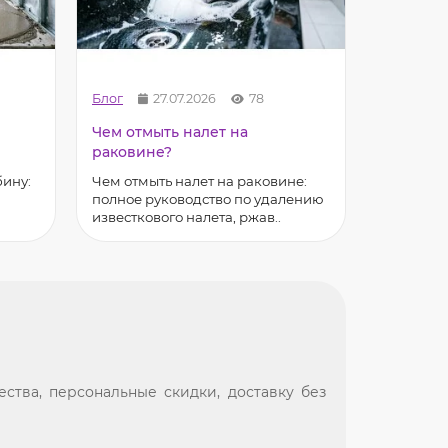
Блог
27.07.2026
78
Блог
Чем отмыть налет на
Чем пок
раковине?
Чем покр
полное р
бину:
Чем отмыть налет на раковине:
влагостой
полное руководство по удалению
известкового налета, ржав..
ства, персональные скидки, доставку без