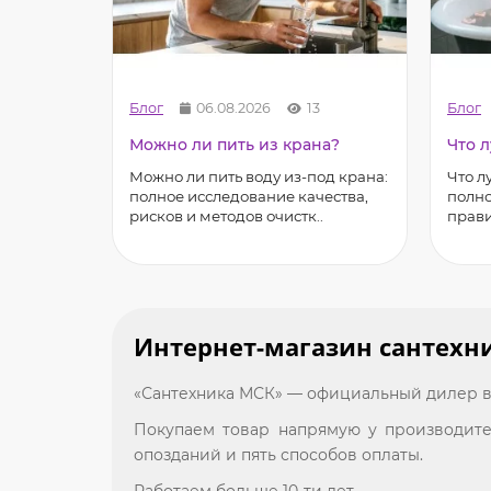
Блог
06.08.2026
13
Блог
Можно ли пить из крана?
Что 
Можно ли пить воду из-под крана:
Что л
полное исследование качества,
полно
рисков и методов очистк..
прави
Интернет-магазин сантехн
«Сантехника МСК» — официальный дилер в
Покупаем товар напрямую у производител
опозданий и пять способов оплаты.
Работаем больше 10-ти лет