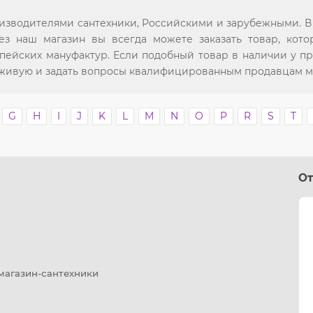
зводителями сантехники, Российскими и зарубежными. В 
ез наш магазин вы всегда можете заказать товар, кото
ейских мануфактур. Если подобный товар в наличии у пр
 вживую и задать вопросы квалифицированным продавцам м
G
H
I
J
K
L
M
N
O
P
R
S
T
От
 магазин-сантехники