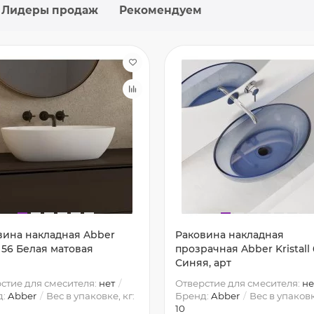
Лидеры продаж
Рекомендуем
вина накладная Abber
Раковина накладная
 56 Белая матовая
прозрачная Abber Kristall
Синяя, арт
стие для смесителя:
нет
Отверстие для смесителя:
не
д:
Abber
Вес в упаковке, кг:
Бренд:
Abber
Вес в упаковк
10