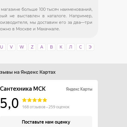
магазине больше 100 тысяч наименований,
рый не выставлен в каталоге. Например,
оизводителя, мы доставим его за два—три
ожно в Москве и Махачкале.
U
V
W
Z
А
В
К
Л
С
Э
зывы на Яндекс Картах