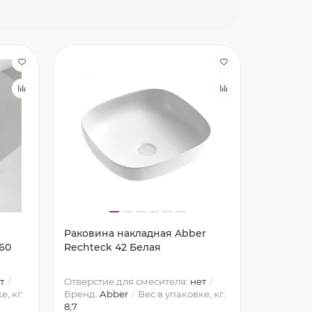
Раковина накладная Abber
Раковин
 60
Rechteck 42 Белая
отдельн
Abber Kr
т
Отверстие для смесителя:
нет
Отверсти
е, кг:
Бренд:
Abber
Вес в упаковке, кг:
отверсти
8,7
Высота:
8