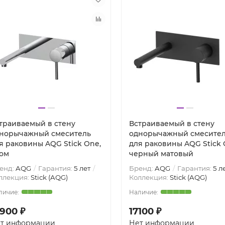
траиваемый в стену
Встраиваемый в стену
норычажный смеситель
однорычажный смесите
я раковины AQG Stick One,
для раковины AQG Stick 
ом
черный матовый
енд:
AQG
Гарантия:
5 лет
Бренд:
AQG
Гарантия:
5 л
ллекция:
Stick (AQG)
Коллекция:
Stick (AQG)
8900 ₽
17100 ₽
т информации
Нет информации