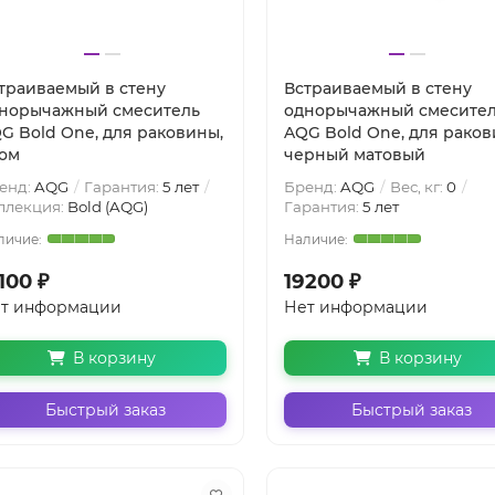
траиваемый в стену
Встраиваемый в стену
норычажный смеситель
однорычажный смесите
G Bold One, для раковины,
AQG Bold One, для раков
ом
черный матовый
енд:
AQG
Гарантия:
5 лет
Бренд:
AQG
Вес, кг:
0
ллекция:
Bold (AQG)
Гарантия:
5 лет
100 ₽
19200 ₽
т информации
Нет информации
В корзину
В корзину
Быстрый заказ
Быстрый заказ