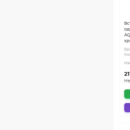
Вс
од
AQ
хр
Бр
Ко
21
Не