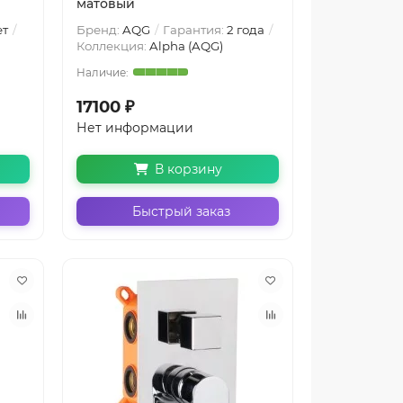
матовый
ет
Бренд:
AQG
Гарантия:
2 года
Коллекция:
Alpha (AQG)
17100 ₽
Нет информации
В корзину
Быстрый заказ