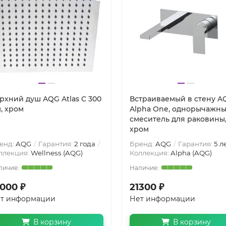
рхний душ AQG Atlas C 300
Встраиваемый в стену A
, хром
Alpha One, однорычажн
смеситель для раковины
хром
енд:
AQG
Гарантия:
2 года
Бренд:
AQG
Гарантия:
5 л
ллекция:
Wellness (AQG)
Коллекция:
Alpha (AQG)
0000 ₽
21300 ₽
т информации
Нет информации
В корзину
В корзину