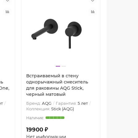
Встраиваемый в стену
ль
однорычажный смеситель
One,
для раковины AQG Stick,
черный матовый
ет
Бренд:
AQG
Гарантия:
5 лет
Коллекция:
Stick (AQG)
19900 ₽
Нет информации