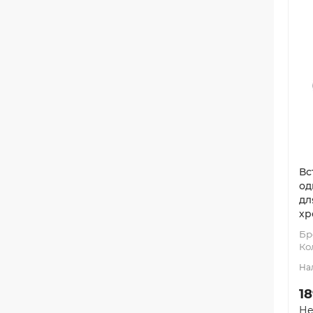
Вс
од
дл
хр
Бр
Ко
1
Не