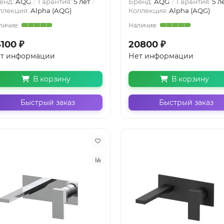
енд:
AQG
Гарантия:
5 лет
Бренд:
AQG
Гарантия:
5 л
ллекция:
Alpha (AQG)
Коллекция:
Alpha (AQG)
100 ₽
20800 ₽
т информации
Нет информации
В корзину
В корзину
Быстрый заказ
Быстрый заказ