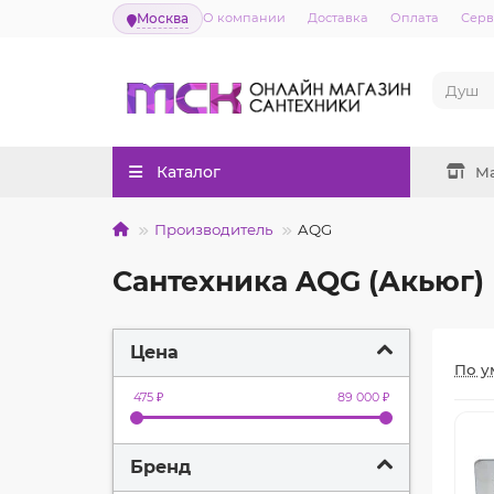
Москва
О компании
Доставка
Оплата
Серв
Каталог
М
Производитель
AQG
Сантехника AQG (Акьюг)
Цена
По у
475 ₽
89 000 ₽
Бренд