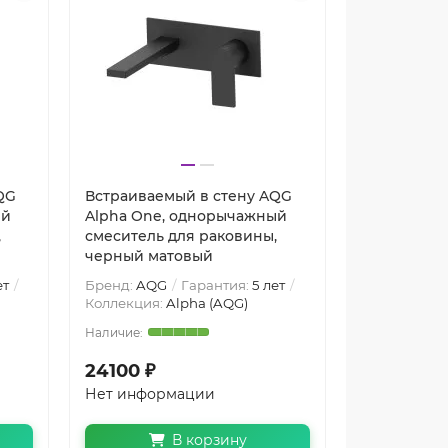
QG
Встраиваемый в стену AQG
ый
Alpha One, однорычажный
,
смеситель для раковины,
черный матовый
ет
Бренд:
AQG
Гарантия:
5 лет
Коллекция:
Alpha (AQG)
24100 ₽
Нет информации
В корзину