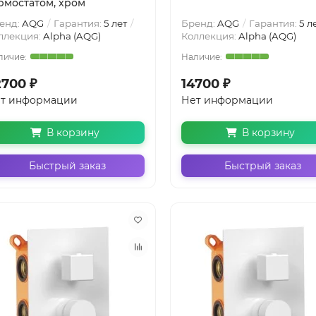
рмостатом, хром
енд:
AQG
Гарантия:
5 лет
Бренд:
AQG
Гарантия:
5 л
ллекция:
Alpha (AQG)
Коллекция:
Alpha (AQG)
2700 ₽
14700 ₽
т информации
Нет информации
В корзину
В корзину
Быстрый заказ
Быстрый заказ