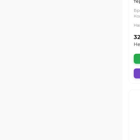
те
Бр
Ко
3
Не