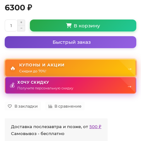
6300 ₽
В корзину
Быстрый заказ
КУПОНЫ И АКЦИИ
🔥
→
Скидки до 70%!
ХОЧУ СКИДКУ
💰
→
Получите персональную скидку
В закладки
В сравнение
Доставка послезавтра и позже, от
500 ₽
Самовывоз - бесплатно