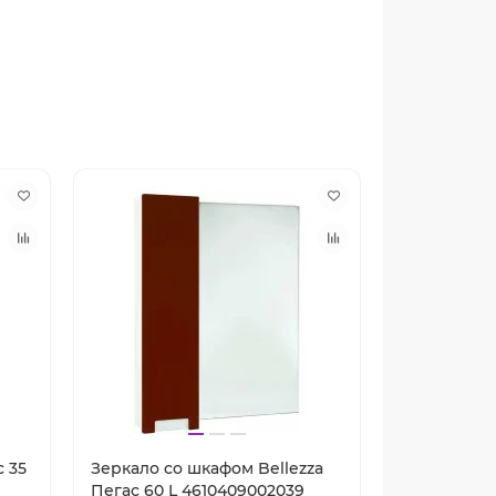
с 35
Зеркало со шкафом Bellezza
Зеркало со
Пегас 60 L 4610409002039
Пегас 50 R 