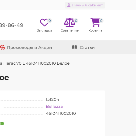
Личный кабинет
0
0
0
289-86-49
Промокоды и Акции
Статьи
a Пегас 70 L 4610411002010 Белое
лое
151204
Bellezza
4610411002010