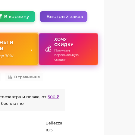
Быстрый заказ
В корзину
ХОЧУ
НЫ И
СКИДКУ
💰
→
→
И
Получите
персональную
до 70%!
скидку
В сравнение
слезавтра и позже, от
500 ₽
 бесплатно
Bellezza
18.5