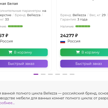
ная Белая
олнительные параметры:
на
верстие
Бренд:
Bellezza
Бренд:
Bellezza
Вес, кг:
29
 кг:
33
Гарантия:
3 года
57 ₽
24277 ₽
Россия
Россия
В корзину
В корзину
Быстрый заказ
Быстрый заказ
ля ванной полного цикла Bellezza — российский бренд, осно
одстве мебели для ванных комнат полного цикла: от разра
обнее...