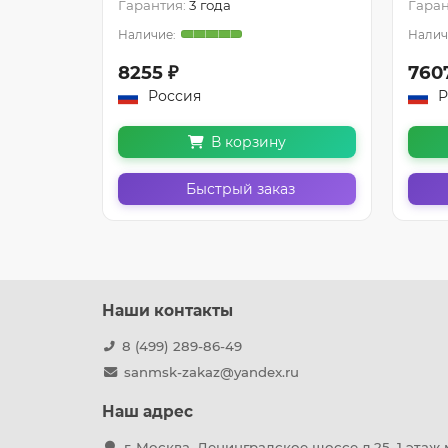
Гарантия:
3 года
Гаран
8255 ₽
760
Россия
Р
В корзину
з
Быстрый заказ
Наши контакты
8 (499) 289-86-49
sanmsk-zakaz@yandex.ru
Наш адрес
г. Москва, Ленинградское шоссе д.25, 1 этаж