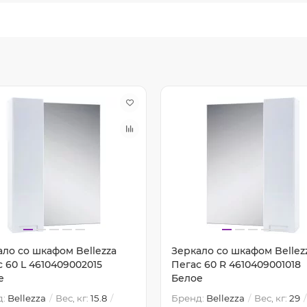
ало со шкафом Bellezza
Зеркало со шкафом Bellez
 60 L 4610409002015
Пегас 60 R 4610409001018
е
Белое
д:
Bellezza
Вес, кг:
15.8
Бренд:
Bellezza
Вес, кг:
29