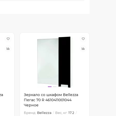
za
Зеркало со шкафом Bellezza
Зеркало 
Пегас 70 R 4610411001044
Пегас 80
Черное
Бренд:
Bellezza
Вес, кг:
17.2
Бренд:
Be