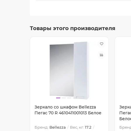
Товары этого производителя
lezza
Зеркало со шкафом Bellezza
Зерк
049
Пегас 70 R 4610411001013 Белое
Пегас
Бело
29
Бренд:
Bellezza
Вес, кг:
17.2
Брен