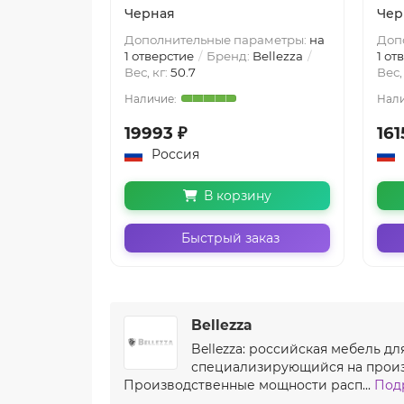
Черная
Чер
Дополнительные параметры:
на
Доп
1 отверстие
Бренд:
Bellezza
1 от
Вес, кг:
50.7
Вес,
19993 ₽
161
Россия
В корзину
Быстрый заказ
Bellezza
Bellezza: российская мебель д
специализирующийся на произв
Производственные мощности расп...
Подр