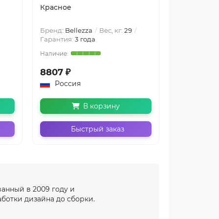
Красное
Черное Бе
Бренд:
Bellezza
Вес, кг:
29
Бренд:
Belle
Гарантия:
3 года
Гарантия:
3 
8807 ₽
6599 ₽
Россия
Россия
В корзину
Быстрый заказ
Бы
ванный в 2009 году и
ботки дизайна до сборки.