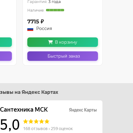
Гарантия:
3 года
Гарантия
7715 ₽
8905 ₽
Россия
Росс
В корзину
Быстрый заказ
зывы на Яндекс Картах