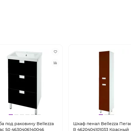
ба под раковину Bellezza
Шкаф пенал Bellezza Пега
ас 50 4630406140046
R 4620404101033 Красный