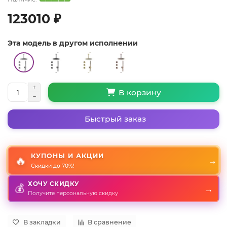
123010 ₽
Эта модель в другом исполнении
В корзину
Быстрый заказ
КУПОНЫ И АКЦИИ
🔥
→
Скидки до 70%!
ХОЧУ СКИДКУ
→
💰
Получите персональную скидку
В закладки
В сравнение