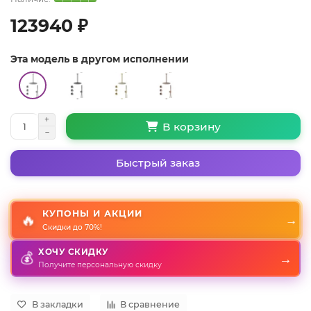
123940 ₽
Эта модель в другом исполнении
В корзину
Быстрый заказ
КУПОНЫ И АКЦИИ
🔥
→
Скидки до 70%!
ХОЧУ СКИДКУ
→
💰
Получите персональную скидку
В закладки
В сравнение