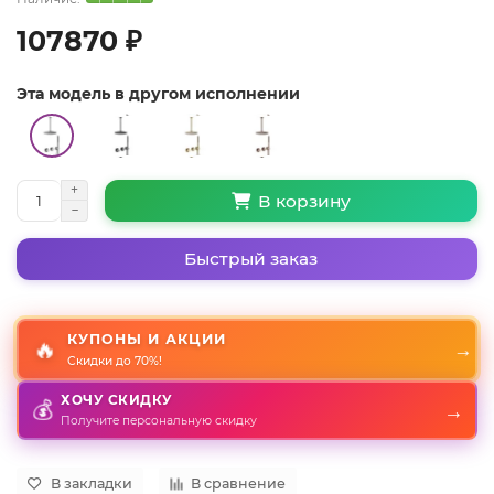
107870 ₽
Эта модель в другом исполнении
В корзину
Быстрый заказ
КУПОНЫ И АКЦИИ
🔥
→
Скидки до 70%!
ХОЧУ СКИДКУ
→
💰
Получите персональную скидку
В закладки
В сравнение