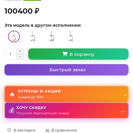
100400 ₽
Эта модель в другом исполнении
В корзину
Быстрый заказ
КУПОНЫ И АКЦИИ
🔥
→
Скидки до 70%!
ХОЧУ СКИДКУ
→
💰
Получите персональную скидку
В закладки
В сравнение