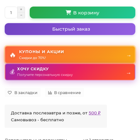
В корзину
Быстрый заказ
КУПОНЫ И АКЦИИ
🔥
→
Скидки до 70%!
ХОЧУ СКИДКУ
💰
→
Получите персональную скидку
В закладки
В сравнение
Доставка послезавтра и позже, от
500 ₽
Самовывоз - бесплатно