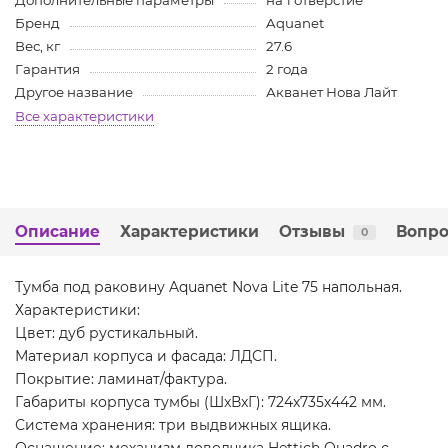
Дополнительные параметры
на 1 отверстие
Бренд
Aquanet
Вес, кг
27.6
Гарантия
2 года
Другое название
Акванет Нова Лайт
Все характеристики
Описание
Характеристики
Отзывы
Вопро
0
Тумба под раковину Aquanet Nova Lite 75 напольная.
Характеристики:
Цвет: дуб рустикальный.
Материал корпуса и фасада: ЛДСП.
Покрытие: ламинат/фактура.
Габариты корпуса тумбы (ШxВxГ): 724х735х442 мм.
Система хранения: три выдвижных ящика.