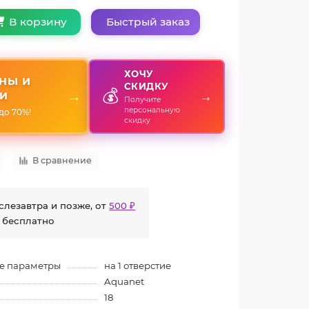
Быстрый заказ
В корзину
ХОЧУ
НЫ И
СКИДКУ
💰
→
→
И
Получите
персональную
до 70%!
скидку
В сравнение
слезавтра и позже, от
500 ₽
 бесплатно
е параметры
на 1 отверстие
Aquanet
18