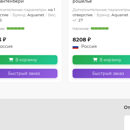
кантенбери
рошелье
лнительные параметры:
на 1
Дополнительные параметры
стие
Бренд:
Aquanet
Вес,
отверстие
Бренд:
Aquanet
6
кг:
27
3 ₽
8208 ₽
оссия
Россия
В корзину
В корзину
Быстрый заказ
Быстрый заказ
От