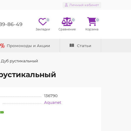
Личный кабинет
0
0
0
289-86-49
Промокоды и Акции
Статьи
я Дуб рустикальный
 рустикальный
136790
Aquanet