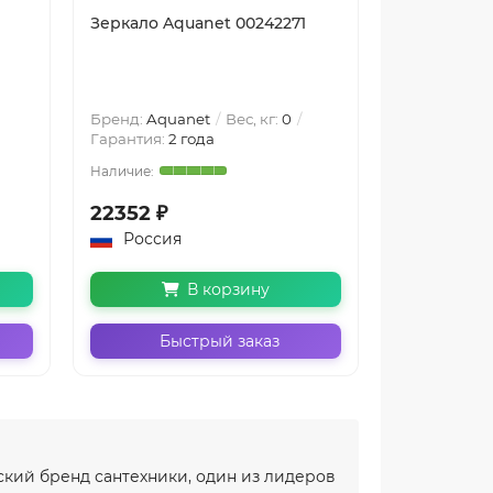
Зеркало Aquanet 00242271
Зеркало Aq
Бренд:
Aquanet
Вес, кг:
0
Бренд:
Aqua
Гарантия:
2 года
Гарантия:
2 
22352 ₽
21299 ₽
Россия
Россия
В корзину
Быстрый заказ
Бы
йский бренд сантехники, один из лидеров