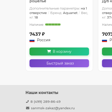
рошелье
Дуб 
Дополнительные параметры:
на 1
Допо
отверстие
Бренд:
Aquanet
Вес,
отвер
кг:
18
кг:
37.
7437 ₽
707
Россия
Р
В корзину
Быстрый заказ
Наши контакты
8 (499) 289-86-49
sanmsk-zakaz@yandex.ru