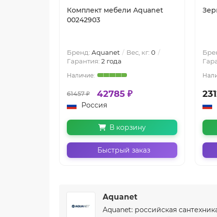
Комплект мебели Aquanet
Зер
00242903
Бренд:
Aquanet
Вес, кг:
0
Бре
Гарантия:
2 года
Гар
42785 ₽
231
61457 ₽
Россия
В корзину
Быстрый заказ
Aquanet
Aquanet: российская сантехник