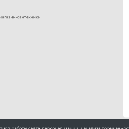
 магазин-сантехники
ктной работы сайта, персонализации и анализа посещаемо