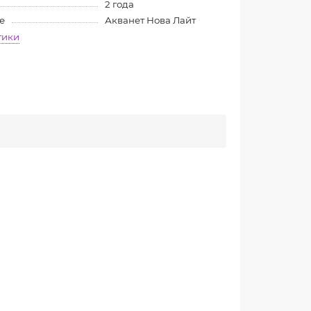
2 года
е
Акванет Нова Лайт
тики