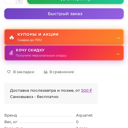
Быстрый заказ
КУПОНЫ И АКЦИИ
🔥
→
Скидки до 70%!
ХОЧУ СКИДКУ
→
💰
Получите персональную скидку
В закладки
В сравнение
Доставка послезавтра и позже, от
500 ₽
Самовывоз - бесплатно
Бренд
Aquanet
Вес, кг
0