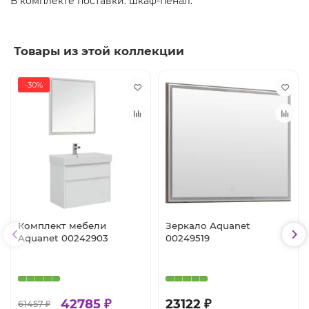
В комплекте поставки: шкаф-пенал.
Товары из этой коллекции
-30%
Комплект мебели
Зеркало Aquanet
Aquanet 00242903
00249519
42785 ₽
23122 ₽
61457 ₽