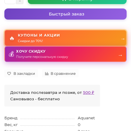
Быстрый заказ
КУПОНЫ И АКЦИИ
🔥
→
Скидки до 70%!
ХОЧУ СКИДКУ
→
💰
Получите персональную скидку
В закладки
В сравнение
Доставка послезавтра и позже, от
500 ₽
Самовывоз - бесплатно
Бренд
Aquanet
Вес, кг
0