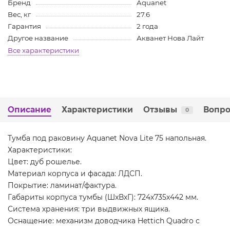
Бренд
Aquanet
Вес, кг
27.6
Гарантия
2 года
Другое название
Акванет Нова Лайт
Все характеристики
Описание
Характеристики
Отзывы
Вопро
0
Тумба под раковину Aquanet Nova Lite 75 напольная.
Характеристики:
Цвет: дуб рошелье.
Материал корпуса и фасада: ЛДСП.
Покрытие: ламинат/фактура.
Габариты корпуса тумбы (ШxВxГ): 724х735х442 мм.
Система хранения: три выдвижных ящика.
Оснащение: механизм доводчика Hettich Quadro с