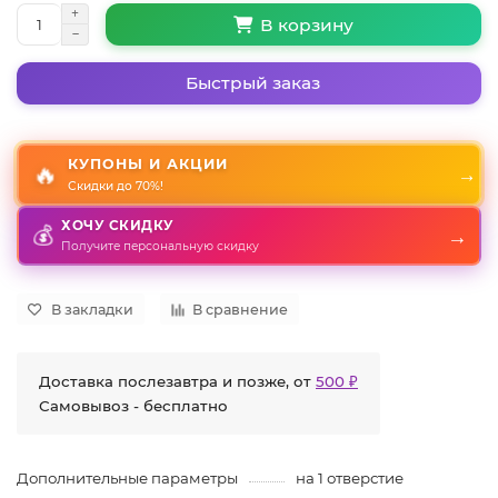
В корзину
Быстрый заказ
КУПОНЫ И АКЦИИ
🔥
→
Скидки до 70%!
ХОЧУ СКИДКУ
→
💰
Получите персональную скидку
В закладки
В сравнение
Доставка послезавтра и позже, от
500 ₽
Самовывоз - бесплатно
Дополнительные параметры
на 1 отверстие