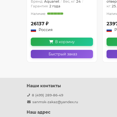
net
Вес,
Бренд:
Aquanet
Вес, кг:
24
отвер
Гарантия:
2 года
кг:
25
26137 ₽
239
Россия
Р
В корзину
з
Быстрый заказ
Наши контакты
8 (499) 289-86-49
sanmsk-zakaz@yandex.ru
Наш адрес