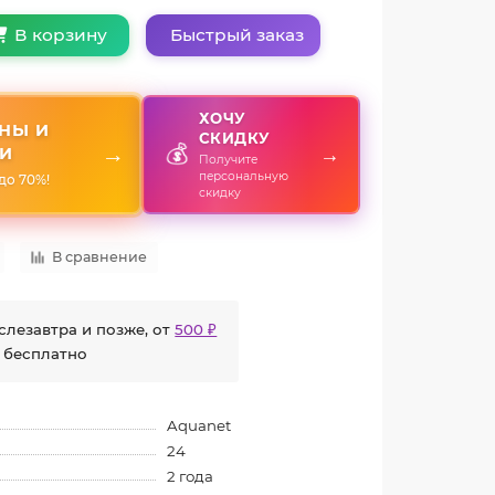
Быстрый заказ
В корзину
ХОЧУ
НЫ И
СКИДКУ
💰
→
→
И
Получите
персональную
до 70%!
скидку
В сравнение
слезавтра и позже, от
500 ₽
 бесплатно
Aquanet
24
2 года