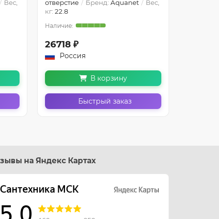
Вес,
отверстие
Бренд:
Aquanet
Вес,
отверсти
кг:
22.8
кг:
22.8
26718 ₽
26938 
Россия
Росс
В корзину
Быстрый заказ
зывы на Яндекс Картах