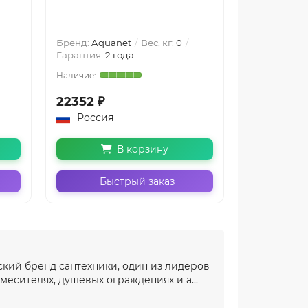
Бренд:
Aquanet
Вес, кг:
0
Бренд:
Aqua
Гарантия:
2 года
Гарантия:
2 
22352 ₽
21299 ₽
Россия
Россия
В корзину
Быстрый заказ
Бы
йский бренд сантехники, один из лидеров
месителях, душевых ограждениях и а...