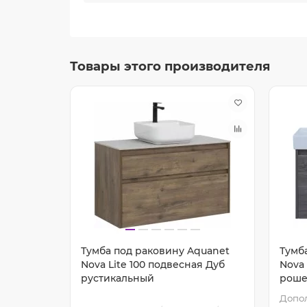
Товары этого производителя
quanet
Тумба под раковину Aquanet
Тумб
ая Белая
Nova Lite 100 подвесная Дуб
Nova 
рустикальный
роше
етры:
на 1
Допо