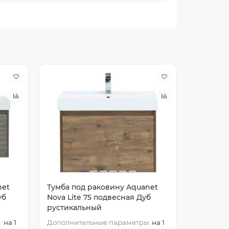
net
Тумба под раковину Aquanet
Тумба п
уб
Nova Lite 75 подвесная Дуб
Nova Lit
рустикальный
рустика
:
на 1
Дополнительные параметры:
на 1
Дополнит