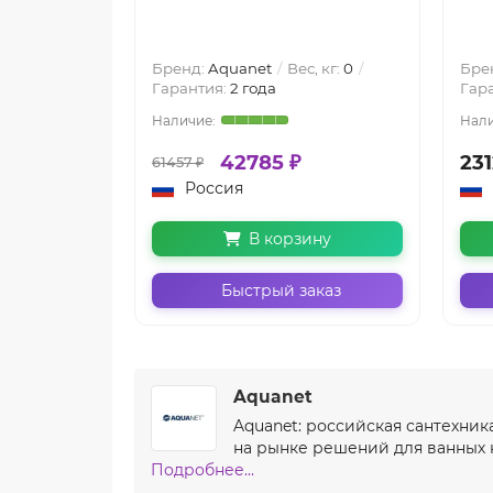
Бренд:
Aquanet
Вес, кг:
0
Бре
Гарантия:
2 года
Гар
42785 ₽
231
61457 ₽
Россия
В корзину
Быстрый заказ
Aquanet
Aquanet: российская сантехник
на рынке решений для ванных к
Подробнее...