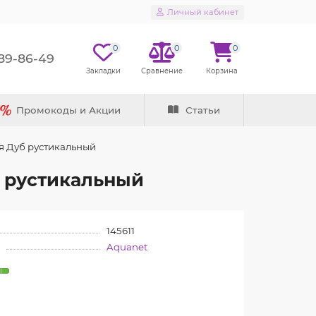
Личный кабинет
0
0
0
289-86-49
Промокоды и Акции
Статьи
ая Дуб рустикальный
б рустикальный
145611
Aquanet