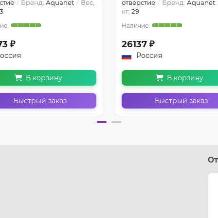
стие
Бренд:
Aquanet
Вес,
отверстие
Бренд:
Aquanet
.3
кг:
29
73 ₽
26137 ₽
оссия
Россия
В корзину
В корзину
Быстрый заказ
Быстрый заказ
От