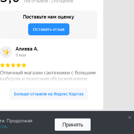
×
сти. Продолжая
Принять
сти
.