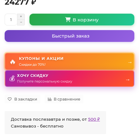
24277 ₽
В корзину
Быстрый заказ
КУПОНЫ И АКЦИИ
🔥
→
Скидки до 70%!
ХОЧУ СКИДКУ
💰
→
Получите персональную скидку
В закладки
В сравнение
Доставка послезавтра и позже, от
500 ₽
Самовывоз - бесплатно