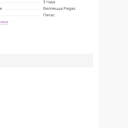
3 года
е
Беллецца Pegas
Пегас
тики