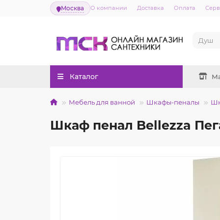
Москва
О компании
Доставка
Оплата
Серв
Каталог
М
Мебель для ванной
Шкафы-пеналы
Шк
Шкаф пенал Bellezza Пе