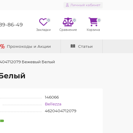
Личный кабинет
0
0
0
289-86-49
Промокоды и Акции
Статьи
20404712079 Бежевый Белый
 Белый
146066
Bellezza
4620404712079