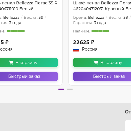
пенал Bellezza Пегас 35 R
Шкаф пенал Bellezza Пегас
404711010 Белый
4620404712031 Красный Б
д:
Bellezza
Вес, кг:
39
Бренд:
Bellezza
Вес, кг:
39
тия:
3 года
Гарантия:
3 года
5 ₽
22625 ₽
оссия
Россия
В корзину
В корзину
Быстрый заказ
Быстрый заказ
От