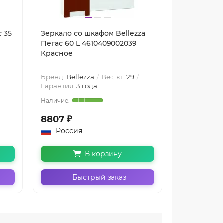
с 35
Зеркало со шкафом Bellezza
Зеркало со
Пегас 60 L 4610409002039
Пегас 50 R 
Красное
Черное Бе
Бренд:
Bellezza
Вес, кг:
29
Бренд:
Belle
Гарантия:
3 года
Гарантия:
3 
8807 ₽
6599 ₽
Россия
Россия
В корзину
Быстрый заказ
Бы