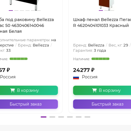
ба под раковину Bellezza
Шкаф пенал Bellezza Пега
ас 50 4630406140046
R 4620404101033 Красный
ная Белая
олнительные параметры:
на
верстие
Бренд:
Bellezza
Бренд:
Bellezza
Вес, кг:
29
 кг:
33
Гарантия:
3 года
57 ₽
24277 ₽
Россия
Россия
В корзину
В корзину
Быстрый заказ
Быстрый заказ