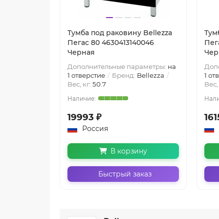
Тумба под раковину Bellezza
Тум
Пегас 80 4630413140046
Пег
Черная
Чер
Дополнительные параметры:
на
Доп
1 отверстие
Бренд:
Bellezza
1 от
Вес, кг:
50.7
Вес,
19993 ₽
161
Россия
В корзину
Быстрый заказ