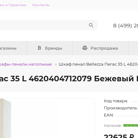
ис и Гарантии
Контакты
8 (499) 
агазины
Бренды
Распродажа
афы-пеналы напольные
Шкаф пенал Bellezza Пегас 35 L 46
гас 35 L 4620404712079 Бежевый
Код товара:
Производитель:
EAN:
22625 ₽