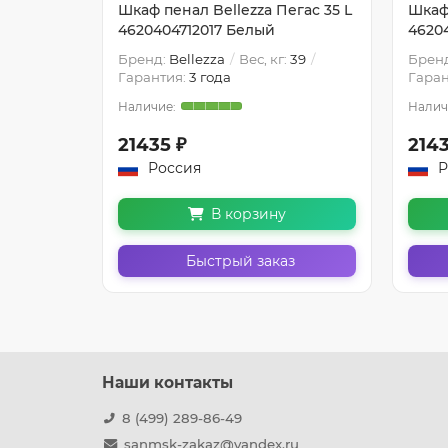
Эйфория
Шкаф пенал Bellezza Пегас 35 L
Шкаф 
ежевый
4620404712017 Белый
4620
32.9
Бренд:
Bellezza
Вес, кг:
39
Брен
Гарантия:
3 года
Гаран
21435 ₽
2143
Россия
Р
В корзину
з
Быстрый заказ
Наши контакты
8 (499) 289-86-49
sanmsk-zakaz@yandex.ru