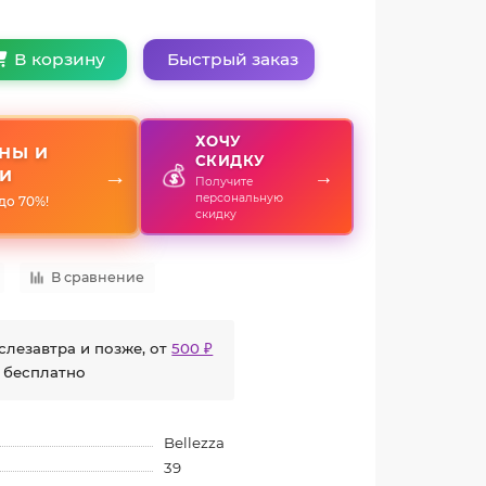
Быстрый заказ
В корзину
ХОЧУ
НЫ И
СКИДКУ
💰
→
→
И
Получите
персональную
до 70%!
скидку
В сравнение
слезавтра и позже, от
500 ₽
 бесплатно
Bellezza
39