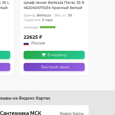
 35 L
Шкаф пенал Bellezza Пегас 35 R
Шкаф пен
елый
4620404711034 Красный Белый
4620404
Бренд:
Bellezza
Вес, кг:
39
Бренд:
Be
Гарантия:
3 года
Гарантия
22625 ₽
22652 
Россия
Росс
В корзину
Быстрый заказ
зывы на Яндекс Картах