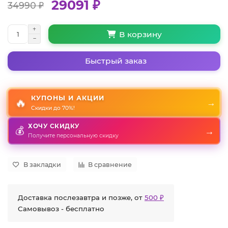
29091 ₽
34990 ₽
В корзину
Быстрый заказ
КУПОНЫ И АКЦИИ
🔥
→
Скидки до 70%!
ХОЧУ СКИДКУ
💰
→
Получите персональную скидку
В закладки
В сравнение
Доставка послезавтра и позже, от
500 ₽
Самовывоз - бесплатно