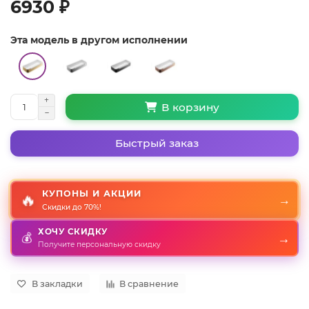
6930 ₽
Эта модель в другом исполнении
В корзину
Быстрый заказ
КУПОНЫ И АКЦИИ
🔥
→
Скидки до 70%!
ХОЧУ СКИДКУ
💰
→
Получите персональную скидку
В закладки
В сравнение