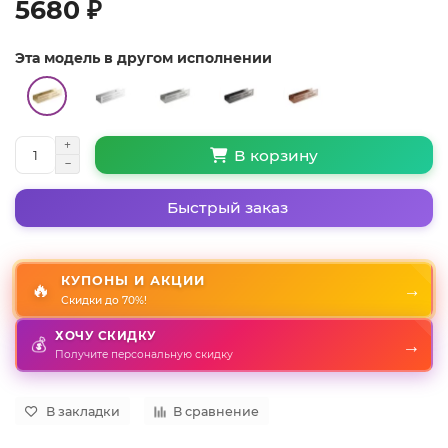
5680 ₽
Эта модель в другом исполнении
В корзину
Быстрый заказ
КУПОНЫ И АКЦИИ
🔥
→
Скидки до 70%!
ХОЧУ СКИДКУ
💰
→
Получите персональную скидку
В закладки
В сравнение