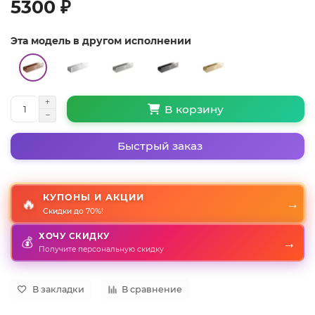
5300 ₽
Эта модель в другом исполнении
В корзину
Быстрый заказ
КУПОНЫ И АКЦИИ
🔥
→
Скидки до 70%!
ХОЧУ СКИДКУ
→
💰
Получите персональную скидку
В закладки
В сравнение