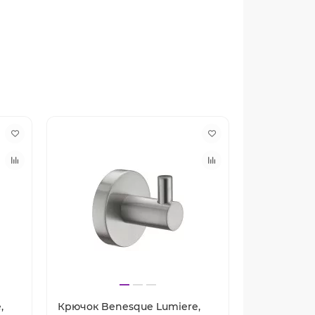
,
Крючок Benesque Lumiere,
Крючок Ben