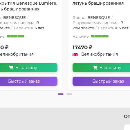
крытия Benesque Lumiere,
латунь брашированная
нь брашированная
д:
BENESQUE
Бренд:
BENESQUE
иваемая система:
В
Встраиваемая система:
В
лекте
Гарантия:
5 лет
комплекте
Гарантия:
5 лет
0 ₽
17470 ₽
еликобритания
Великобритания
В корзину
В корзину
Быстрый заказ
Быстрый заказ
От