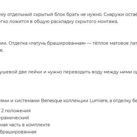
му отдельный скрытый блок брать не нужно. Снаружи остаёт
егко ложится в общую раскладку скрытого монтажа.
зии. Отделка «латунь брашированная» — тёплое матовое лат
e.
душевой две лейки и нужно переводить воду между ними од
ями и системами Benesque коллекции Lumiere, а отделку б
а 2 положения
керамический
мая часть в комплекте
ь брашированная