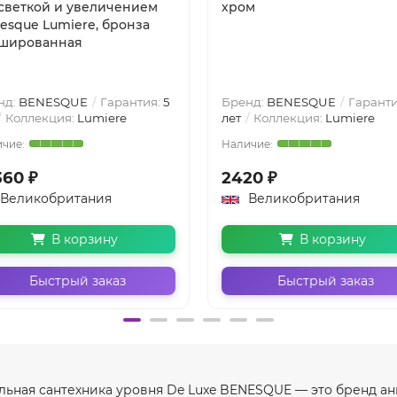
светкой и увеличением
хром
esque Lumiere, бронза
шированная
нд:
BENESQUE
Гарантия:
5
Бренд:
BENESQUE
Гаранти
Коллекция:
Lumiere
лет
Коллекция:
Lumiere
360 ₽
2420 ₽
Великобритания
Великобритания
В корзину
В корзину
Быстрый заказ
Быстрый заказ
ьная сантехника уровня De Luxe BENESQUE — это бренд ан