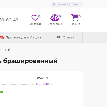
Личный кабинет
0
0
0
289-86-49
Промокоды и Акции
Статьи
ванный
нь брашированный
304052
Benesque