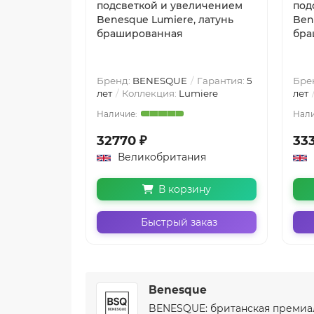
подсветкой и увеличением
под
Benesque Lumiere, латунь
Ben
брашированная
бра
Бренд:
BENESQUE
Гарантия:
5
Бре
лет
Коллекция:
Lumiere
лет
32770 ₽
33
Великобритания
В корзину
Быстрый заказ
Benesque
BENESQUE: британская премиал