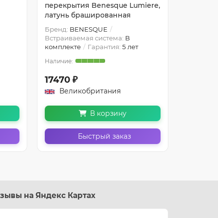
перекрытия Benesque Lumiere,
Benesqu
латунь брашированная
Бренд:
BENESQUE
Бренд:
B
Встраиваемая система:
В
Встраива
комплекте
Гарантия:
5 лет
комплект
17470 ₽
14080 
Великобритания
Вели
В корзину
Быстрый заказ
зывы на Яндекс Картах