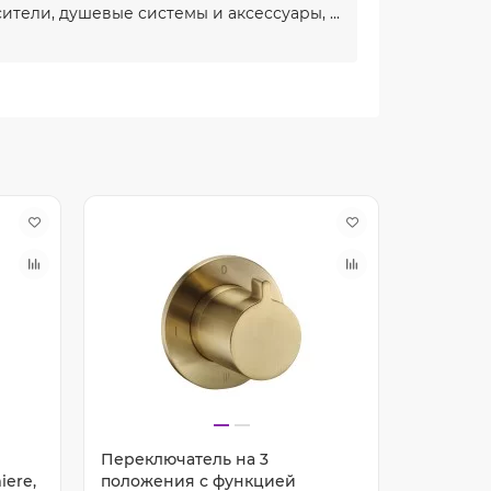
ители, душевые системы и аксессуары, ...
Переключатель на 3
Запорны
ere,
положения с функцией
регулир