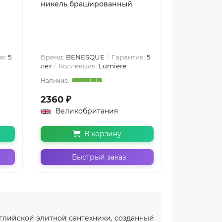
никель брашированный
чёрный бр
я:
5
Бренд:
BENESQUE
Гарантия:
5
Бренд:
BEN
лет
Коллекция:
Lumiere
лет
Коллек
2360 ₽
2750 ₽
Великобритания
Велико
В корзину
Быстрый заказ
Бы
глийской элитной сантехники, созданный