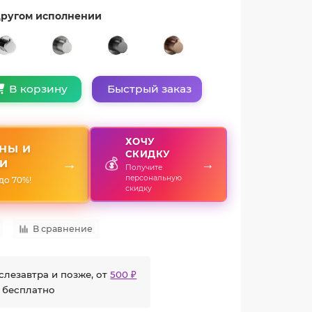
 другом исполнении
Быстрый заказ
В корзину
ХОЧУ
НЫ И
СКИДКУ
💰
→
→
И
Получите
персональную
до 70%!
скидку
В сравнение
слезавтра и позже, от
500 ₽
 бесплатно