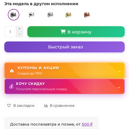
Эта модель в другом исполнении
В корзину
Быстрый заказ
КУПОНЫ И АКЦИИ
🔥
→
Скидки до 70%!
ХОЧУ СКИДКУ
→
💰
Получите персональную скидку
В закладки
В сравнение
Доставка послезавтра и позже, от
500 ₽