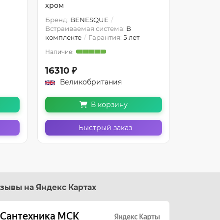
хром
брашир
Бренд:
BENESQUE
Бренд:
B
Встраиваемая система:
В
Встраива
комплекте
Гарантия:
5 лет
комплект
16310 ₽
15200 
Великобритания
Вели
В корзину
Быстрый заказ
зывы на Яндекс Картах