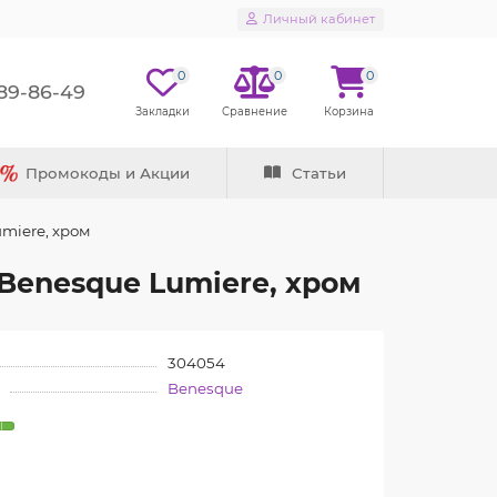
Личный кабинет
0
0
0
289-86-49
Промокоды и Акции
Статьи
miere, хром
Benesque Lumiere, хром
304054
Benesque