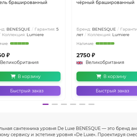
ель брашированный
чёрный брашированный
нд:
BENESQUE
Гарантия:
5
Бренд:
BENESQUE
Гаранти
Коллекция:
Lumiere
лет
Коллекция:
Lumiere
60 ₽
2750 ₽
Великобритания
Великобритания
В корзину
В корзину
Быстрый заказ
Быстрый заказ
ьная сантехника уровня De Luxe BENESQUE — это бренд ан
ному сервису и эстетике уровня «De Luxe». Проектируя смес