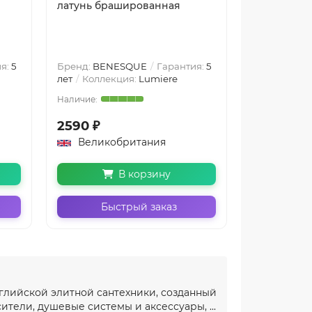
латунь брашированная
бронза бр
я:
5
Бренд:
BENESQUE
Гарантия:
5
Бренд:
BEN
лет
Коллекция:
Lumiere
лет
Коллек
2590 ₽
2750 ₽
Великобритания
Велико
В корзину
Быстрый заказ
Бы
глийской элитной сантехники, созданный
ители, душевые системы и аксессуары, ...