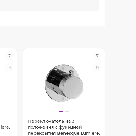
Переключатель на 3
Запорны
ere,
положения с функцией
регулир
перекрытия Benesque Lumiere,
Benesqu