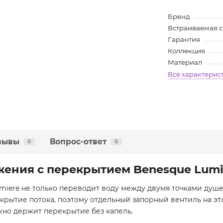
Бренд
Встраиваемая 
Гарантия
Коллекция
Материал
Все характерис
зывы
Вопрос-ответ
0
0
жения с перекрытием Benesque Lumi
iere не только переводит воду между двумя точками душев
закрытие потока, поэтому отдельный запорный вентиль на э
жно держит перекрытие без капель.