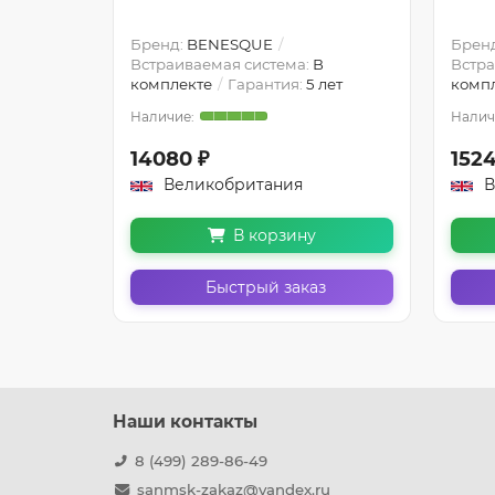
ый
Бренд:
BENESQUE
Брен
В
Встраиваемая система:
В
Встра
 лет
комплекте
Гарантия:
5 лет
комп
14080 ₽
1524
Великобритания
В
В корзину
з
Быстрый заказ
Наши контакты
8 (499) 289-86-49
sanmsk-zakaz@yandex.ru