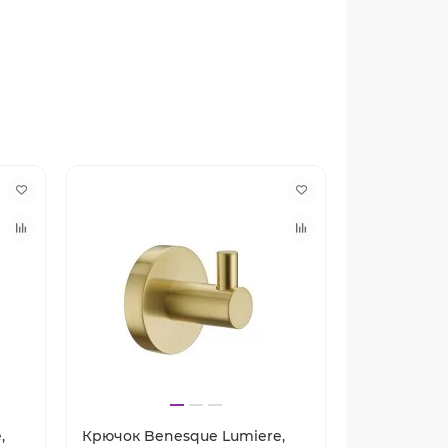
,
Крючок Benesque Lumiere,
Крючок Ben