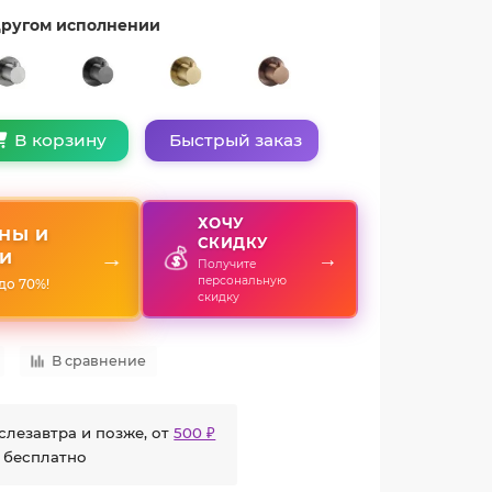
 другом исполнении
Быстрый заказ
В корзину
ХОЧУ
НЫ И
СКИДКУ
💰
→
→
И
Получите
персональную
до 70%!
скидку
В сравнение
слезавтра и позже, от
500 ₽
 бесплатно