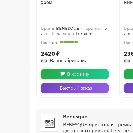
хром
ник
Бренд:
BENESQUE
Гарантия:
5
Бре
лет
Коллекция:
Lumiere
лет
2420 ₽
23
Великобритания
В корзину
Быстрый заказ
Benesque
BENESQUE: британская премиал
для тех, кто привык к безупреч