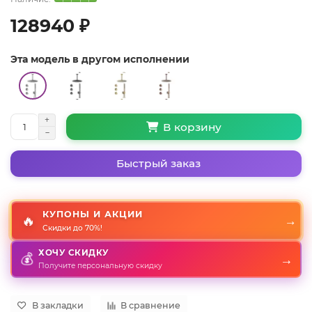
128940 ₽
Эта модель в другом исполнении
В корзину
Быстрый заказ
КУПОНЫ И АКЦИИ
🔥
→
Скидки до 70%!
ХОЧУ СКИДКУ
→
💰
Получите персональную скидку
В закладки
В сравнение