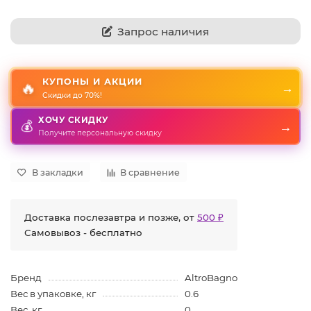
Запрос наличия
КУПОНЫ И АКЦИИ
🔥
→
Скидки до 70%!
ХОЧУ СКИДКУ
💰
→
Получите персональную скидку
В закладки
В сравнение
Доставка послезавтра и позже, от
500 ₽
Самовывоз - бесплатно
Бренд
AltroBagno
Вес в упаковке, кг
0.6
Вес, кг
0