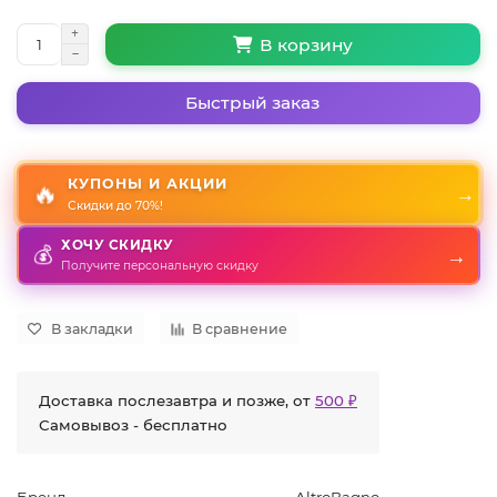
В корзину
Быстрый заказ
КУПОНЫ И АКЦИИ
🔥
→
Скидки до 70%!
ХОЧУ СКИДКУ
→
💰
Получите персональную скидку
В закладки
В сравнение
Доставка послезавтра и позже, от
500 ₽
Самовывоз - бесплатно