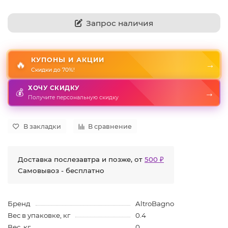
Запрос наличия
КУПОНЫ И АКЦИИ
🔥
→
Скидки до 70%!
ХОЧУ СКИДКУ
→
💰
Получите персональную скидку
В закладки
В сравнение
Доставка послезавтра и позже, от
500 ₽
Самовывоз - бесплатно
Бренд
AltroBagno
Вес в упаковке, кг
0.4
Вес, кг
0