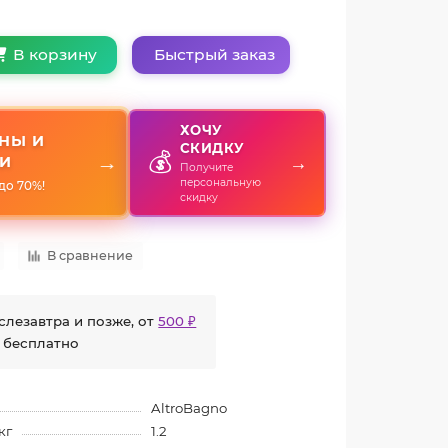
Быстрый заказ
В корзину
ХОЧУ
НЫ И
СКИДКУ
💰
→
→
И
Получите
персональную
до 70%!
скидку
В сравнение
слезавтра и позже, от
500 ₽
 бесплатно
AltroBagno
кг
1.2