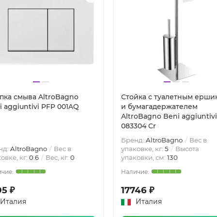
пка смыва AltroBagno
Стойка с туалетным ерши
i aggiuntivi PFP 001AQ
и бумагадержателем
AltroBagno Beni aggiuntivi
083304 Cr
Бренд:
AltroBagno
Вес в
нд:
AltroBagno
Вес в
упаковке, кг:
5
Высота
овке, кг:
0.6
Вес, кг:
0
упаковки, см:
130
95 ₽
17746 ₽
Италия
Италия