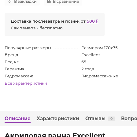
В закладки
В сравнение
Доставка послезавтра и позже, от
500 ₽
Самовывоз - бесплатно
Популярные размеры
Размером 170x75
Бренд
Excellent
Вес, кг
65
Гарантия
2 года
Гидромассаж
Гидромассажные
Все характеристики
Описание
Характеристики
Отзывы
Вопро
0
Акриловая ванна Excellent