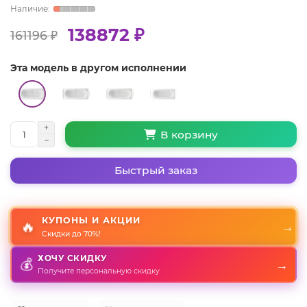
138872 ₽
161196 ₽
Эта модель в другом исполнении
В корзину
Быстрый заказ
КУПОНЫ И АКЦИИ
🔥
→
Скидки до 70%!
ХОЧУ СКИДКУ
→
💰
Получите персональную скидку