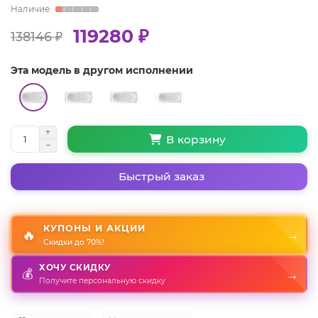
119280 ₽
138146 ₽
Эта модель в другом исполнении
В корзину
Быстрый заказ
КУПОНЫ И АКЦИИ
🔥
→
Скидки до 70%!
ХОЧУ СКИДКУ
💰
→
Получите персональную скидку