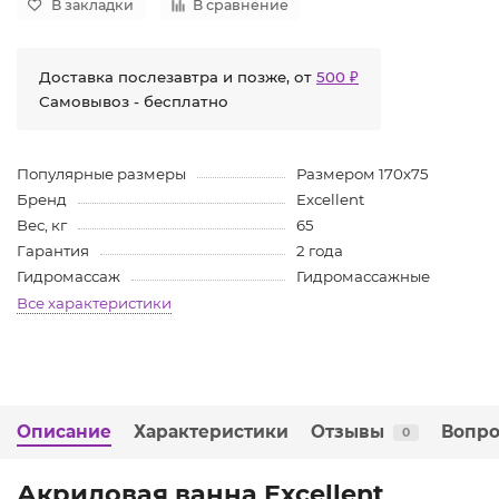
В закладки
В сравнение
Доставка послезавтра и позже, от
500 ₽
Самовывоз - бесплатно
Популярные размеры
Размером 170x75
Бренд
Excellent
Вес, кг
65
Гарантия
2 года
Гидромассаж
Гидромассажные
Все характеристики
Описание
Характеристики
Отзывы
Вопро
0
Акриловая ванна Excellent