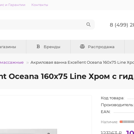
ис и Гарантии
Контакты
8 (499) 
агазины
Бренды
Распродажа
омассажные
Акриловая ванна Excellent Oceana 160x75 Line Х
nt Oceana 160x75 Line Хром с г
Код товара:
Производитель:
EAN:
1
123163 ₽