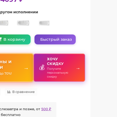
 другом исполнении
Быстрый заказ
В корзину
ХОЧУ
НЫ И
СКИДКУ
💰
→
→
И
Получите
персональную
до 70%!
скидку
В сравнение
слезавтра и позже, от
500 ₽
 бесплатно