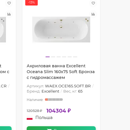
-13%
-15%
t
Акриловая ванна Excellent
Акрилова
ром с
Oceana Slim 160x75 Soft Бронза
Oceana 1
с гидромассажем
гидрома
.CR
Артикул:
WAEX.OCE16S.SOFT.BR
Артикул:
Бренд:
Excellent
Вес, кг:
65
Бренд:
Ex
104304 ₽
120528 ₽
125086 ₽
Польша
Пол