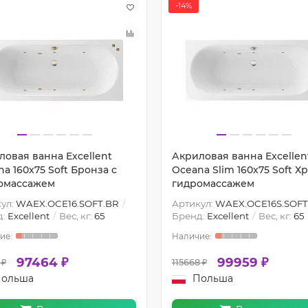
-14%
ловая ванна Excellent
Акриловая ванна Excellen
a 160x75 Soft Бронза с
Oceana Slim 160x75 Soft Х
омассажем
гидромассажем
ул:
WAEX.OCE16.SOFT.BR
Артикул:
WAEX.OCE16S.SOFT
д:
Excellent
Вес, кг:
65
Бренд:
Excellent
Вес, кг:
65
97464 ₽
99959 ₽
 ₽
115668 ₽
ольша
Польша