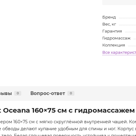
Бренд
Вес, кг
Гарантия
Гидромассаж
Коллекция
Все характерис
зывы
Вопрос-ответ
0
0
t Oceana 160×75 см с гидромассажем
мером 160×75 см с мягко скруглённой внутренней чашей. К
 обводы делают купание удобным для спины и ног. Корпус 
 тело. Белая глянцевая поверхность устойчива к пожелтен