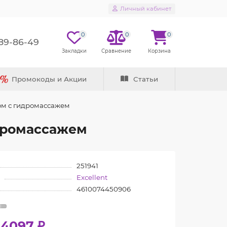
Личный кабинет
0
0
0
289-86-49
Промокоды и Акции
Статьи
ром с гидромассажем
идромассажем
251941
Excellent
4610074450906
04097 ₽