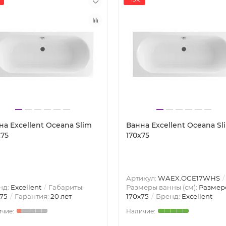
на Excellent Oceana Slim
Ванна Excellent Oceana Sl
x75
170x75
Артикул:
WAEX.OCE17WHS
нд:
Excellent
Габариты:
Размеры ванны (см):
Размер
75
Гарантия:
20 лет
170x75
Бренд:
Excellent