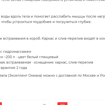
 воды вдоль тела и помогает расслабить мышцы после нагр
, чтобы устроиться поудобнее и погрузиться глубже.
и встраивания в короб. Каркас и слив-перелив входят в ко
, с гидромассажем
ъём ~200 л · цвет белый глянцевый
ная, встраиваемая · оснащение: каркас, слив-перелив
гарантия: 2 года
eana (Экселлент Океана) можно с доставкой по Москве и Ро
-15%