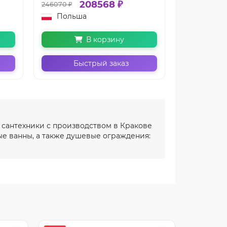
208568 ₽
1
246070 ₽
185148 ₽
Польша
Польш
В корзину
Быстрый заказ
Бы
 сантехники с производством в Кракове
е ванны, а также душевые ограждения: