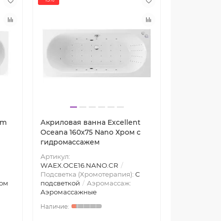
im
Акриловая ванна Excellent
Акриловая 
Oceana 160x75 Nano Хром с
Oceana 160
гидромассажем
гидромасс
Артикул:
Артикул:
WAEX.OCE16.NANO.CR
WAEX.OCE16
Подсветка (Хромотерапия):
С
Подсветка (
ом
подсветкой
Аэромассаж:
подсветкой
Аэромассажные
Аэромасса