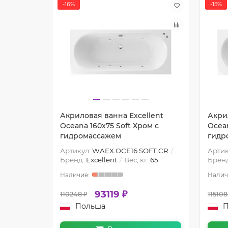
-16%
-15%
lent
Акриловая ванна Excellent
Акри
онза с
Oceana 160x75 Soft Хром с
Ocean
гидромассажем
гидр
NE.BR
Артикул:
WAEX.OCE16.SOFT.CR
Артик
:
65
Бренд:
Excellent
Вес, кг:
65
Брен
93119 ₽
110248 ₽
115108
Польша
П