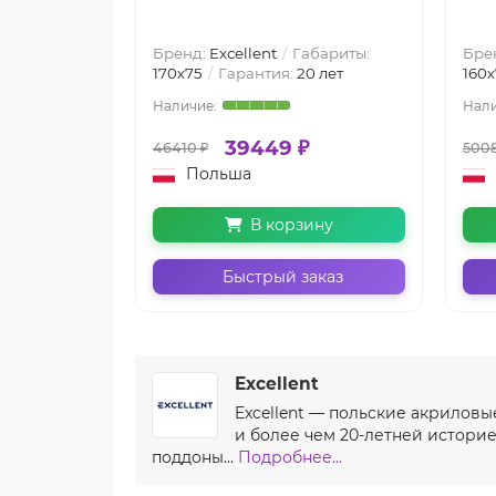
Бренд:
Excellent
Габариты:
Бре
170х75
Гарантия:
20 лет
160х
39449 ₽
46410 ₽
5008
Польша
В корзину
Быстрый заказ
Excellent
Excellent — польские акриловы
и более чем 20-летней истори
поддоны...
Подробнее...