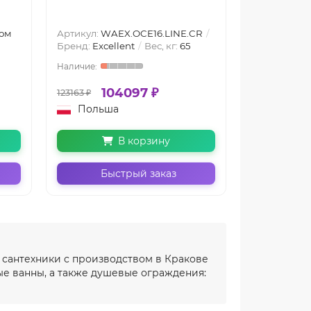
WAEX.OCE1
Подсветка (
ом
Артикул:
WAEX.OCE16.LINE.CR
подсветкой
Бренд:
Excellent
Вес, кг:
65
Аэромасса
104097 ₽
2
123163 ₽
246070 ₽
Польша
Польш
В корзину
Быстрый заказ
Бы
 сантехники с производством в Кракове
е ванны, а также душевые ограждения: