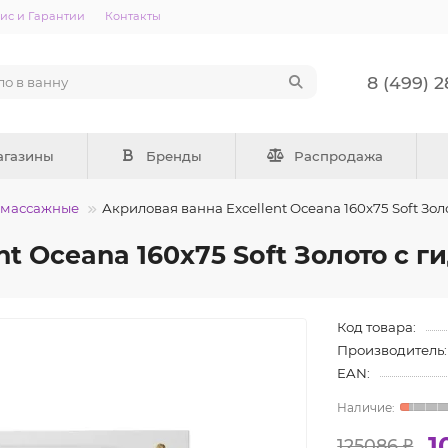
ис и Гарантии
Контакты
8 (499) 
агазины
Бренды
Распродажа
омассажные
Акриловая ванна Excellent Oceana 160x75 Soft Зо
nt Oceana 160x75 Soft Золото с 
Код товара:
Производитель:
EAN:
1
125086 ₽