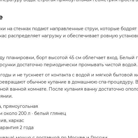
е
и на стенках подают направленные струи, которые бодря
кас распределяет нагрузку и обеспечивает ровную установ
у планировки, борт высотой 45 см облегчает вход. Белый 
рсунки достаточно периодически промывать чистой водой.
 годы и не тускнеет от контакта с водой и мягкой бытовой
ревращают обычное купание в домашнюю спа-процедуру. В
ой ванной комнате. После купания ванну достаточно ополо
оянии.
а, прямоугольная
ём около 200 л · белый глянец
ив, каркас
гарантия 2 года
Океана) можно с доставкой по Москве и России.