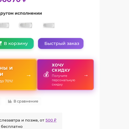
 другом исполнении
Быстрый заказ
В корзину
ХОЧУ
НЫ И
СКИДКУ
💰
→
→
И
Получите
персональную
до 70%!
скидку
В сравнение
слезавтра и позже, от
500 ₽
 бесплатно