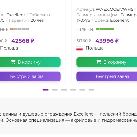
Артикул:
WAEX.OCE17WHS
нд:
Excellent
Габариты:
Размеры ванны (см):
Размер
75
Гарантия:
20 лет
170x75
Бренд:
Excellent
42568 ₽
43996 ₽
0 ₽
51760 ₽
Польша
Польша
В корзину
В корзину
Быстрый заказ
Быстрый заказ
е ванны и душевые ограждения Excellent — польский бренд
ей. Основная специализация — акриловые и гидромассажны