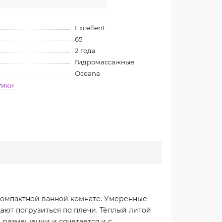
Excellent
65
2 года
Гидромассажные
Oceana
тики
 компактной ванной комнате. Умеренные
дают погрузиться по плечи. Тёплый литой
 размещении и сочетается и с