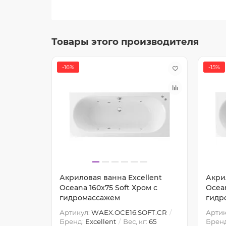
Товары этого производителя
-16%
-15%
lent
Акриловая ванна Excellent
Акри
онза с
Oceana 160x75 Soft Хром с
Ocean
гидромассажем
гидр
NE.BR
Артикул:
WAEX.OCE16.SOFT.CR
Артик
:
65
Бренд:
Excellent
Вес, кг:
65
Брен