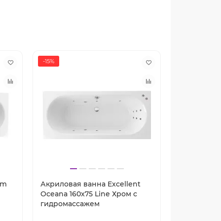
-15%
-15%
im
Акриловая ванна Excellent
Акриловая 
Oceana 160x75 Line Хром с
Oceana 160
гидромассажем
гидромасс
Артикул: