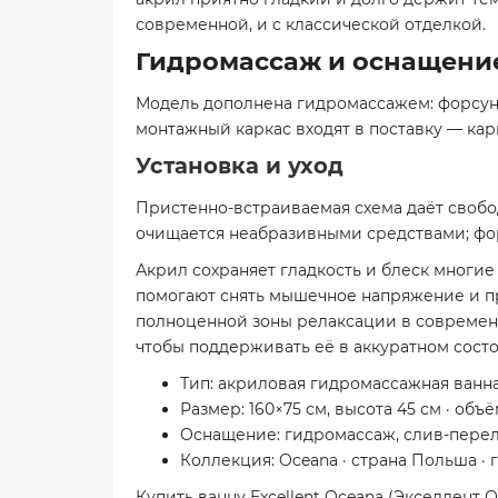
современной, и с классической отделкой.
Гидромассаж и оснащени
Модель дополнена гидромассажем: форсунк
монтажный каркас входят в поставку — кар
Установка и уход
Пристенно-встраиваемая схема даёт свобод
очищается неабразивными средствами; фо
Акрил сохраняет гладкость и блеск многие
помогают снять мышечное напряжение и п
полноценной зоны релаксации в современн
чтобы поддерживать её в аккуратном сост
Тип: акриловая гидромассажная ванн
Размер: 160×75 см, высота 45 см · объ
Оснащение: гидромассаж, слив-перел
Коллекция: Oceana · страна Польша · 
Купить ванну Excellent Oceana (Экселлент 