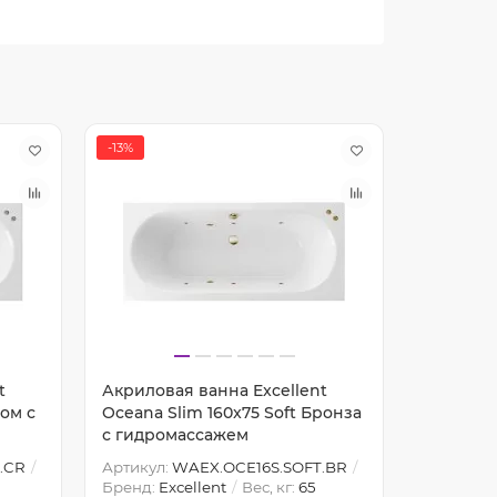
-13%
-15%
t
Акриловая ванна Excellent
Акрилова
ром с
Oceana Slim 160x75 Soft Бронза
Oceana 1
с гидромассажем
гидрома
.CR
Артикул:
WAEX.OCE16S.SOFT.BR
Артикул:
Бренд:
Excellent
Вес, кг:
65
Бренд:
Ex