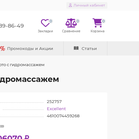
Личный кабинет
0
0
0
289-86-49
Промокоды и Акции
Статьи
лото с гидромассажем
гидромассажем
252757
Excellent
4610074459268
06070 ₽