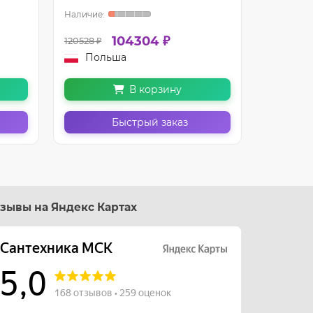
104304 ₽
120528 ₽
123163 ₽
Польша
Пол
В корзину
Быстрый заказ
зывы на Яндекс Картах