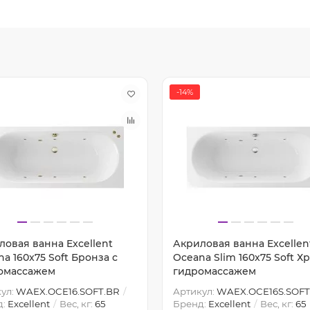
-14%
ловая ванна Excellent
Акриловая ванна Excellen
a 160x75 Soft Бронза с
Oceana Slim 160x75 Soft Х
омассажем
гидромассажем
ул:
WAEX.OCE16.SOFT.BR
Артикул:
WAEX.OCE16S.SOFT
д:
Excellent
Вес, кг:
65
Бренд:
Excellent
Вес, кг:
65