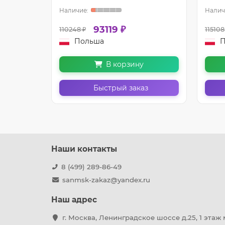
93119 ₽
110248 ₽
115108
Польша
П
В корзину
з
Быстрый заказ
Наши контакты
8 (499) 289-86-49
sanmsk-zakaz@yandex.ru
Наш адрес
г. Москва, Ленинградское шоссе д.25, 1 этаж