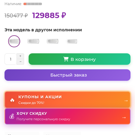
129885 ₽
150477 ₽
Эта модель в другом исполнении
В корзину
Быстрый заказ
КУПОНЫ И АКЦИИ
🔥
→
Скидки до 70%!
ХОЧУ СКИДКУ
→
💰
Получите персональную скидку