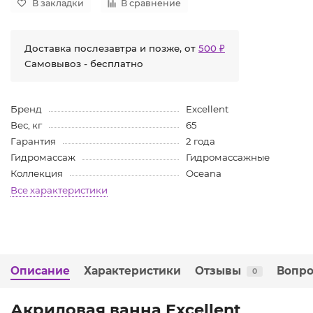
В закладки
В сравнение
Доставка послезавтра и позже, от
500 ₽
Самовывоз - бесплатно
Бренд
Excellent
Вес, кг
65
Гарантия
2 года
Гидромассаж
Гидромассажные
Коллекция
Oceana
Все характеристики
Описание
Характеристики
Отзывы
Вопро
0
Акриловая ванна Excellent