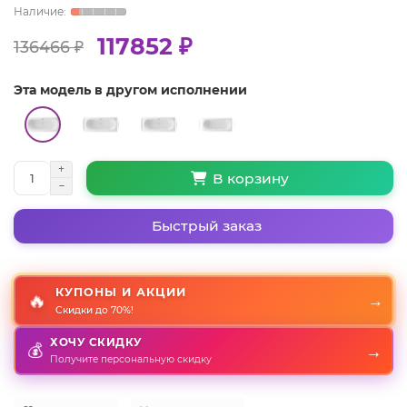
117852 ₽
136466 ₽
Эта модель в другом исполнении
В корзину
Быстрый заказ
КУПОНЫ И АКЦИИ
🔥
→
Скидки до 70%!
ХОЧУ СКИДКУ
💰
→
Получите персональную скидку