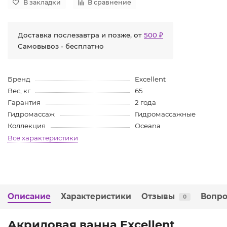
В закладки
В сравнение
Доставка послезавтра и позже, от
500 ₽
Самовывоз - бесплатно
Бренд
Excellent
Вес, кг
65
Гарантия
2 года
Гидромассаж
Гидромассажные
Коллекция
Oceana
Все характеристики
Описание
Характеристики
Отзывы
Вопро
0
Акриловая ванна Excellent