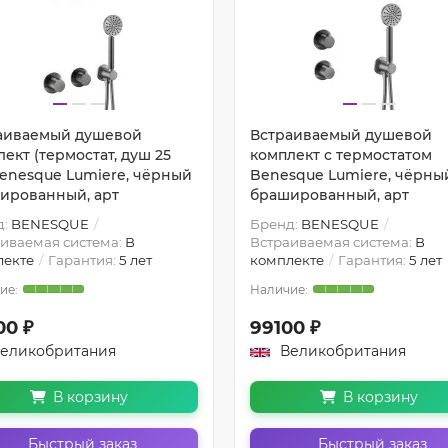
аиваемый душевой
Встраиваемый душевой
ект (термостат, душ 25
комплект с термостатом
Benesque Lumiere, чёрный
Benesque Lumiere, чёрны
ированный, арт
брашированный, арт
д:
BENESQUE
Бренд:
BENESQUE
иваемая система:
В
Встраиваемая система:
В
лекте
Гарантия:
5 лет
комплекте
Гарантия:
5 лет
00 ₽
99100 ₽
еликобритания
Великобритания
В корзину
В корзину
Быстрый заказ
Быстрый заказ