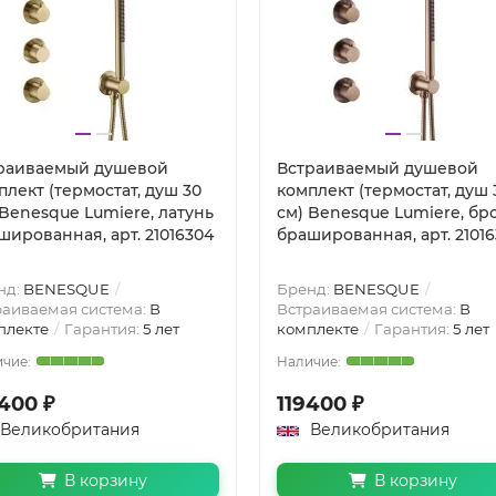
раиваемый душевой
Встраиваемый душевой
плект (термостат, душ 30
комплект (термостат, душ 
 Benesque Lumiere, латунь
см) Benesque Lumiere, бр
шированная, арт. 21016304
брашированная, арт. 2101
нд:
BENESQUE
Бренд:
BENESQUE
раиваемая система:
В
Встраиваемая система:
В
плекте
Гарантия:
5 лет
комплекте
Гарантия:
5 лет
400 ₽
119400 ₽
Великобритания
Великобритания
В корзину
В корзину