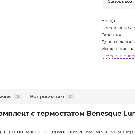
Самовывоз -
Бренд
Встраиваемая 
Гарантия
Длина шланга
Исполнение шл
Все характерис
зывы
Вопрос-ответ
0
0
мплект с термостатом Benesque Lum
ор скрытого монтажа с термостатическим смесителем, шир