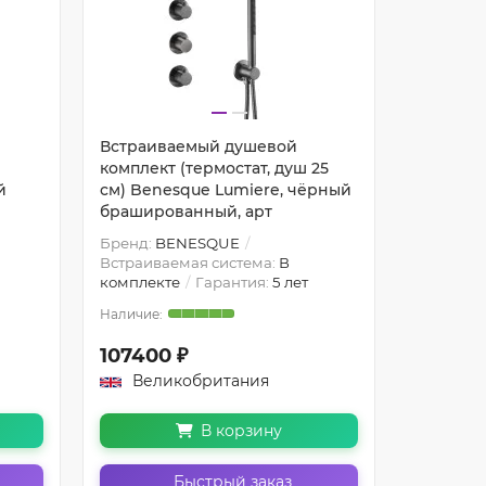
Встраиваемый душевой
Встраив
комплект (термостат, душ 25
комплект
й
см) Benesque Lumiere, чёрный
см) Ben
брашированный, арт
браширо
Бренд:
BENESQUE
Бренд:
B
Встраиваемая система:
В
Встраива
комплекте
Гарантия:
5 лет
комплект
107400 ₽
108100
Великобритания
Вели
В корзину
Быстрый заказ