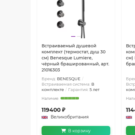
Встраиваемый душевой
Вст
комплект (термостат, душ 30
ком
см) Benesque Lumiere,
см)
чёрный брашированный, арт.
бра
21016303
Бренд:
BENESQUE
Бре
Встраиваемая система:
В
Вст
комплекте
Гарантия:
5 лет
ком
119400 ₽
114
Великобритания
В корзину