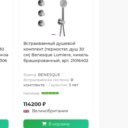
Встраиваемый душевой
Встраивае
30
комплект (термостат, душ 30
комплект (
онза
см) Benesque Lumiere, никель
см) Benesq
6306
брашированный, арт. 21016402
чёрный бр
21016403
Бренд:
BENESQUE
Бренд:
BEN
Встраиваемая система:
В
Встраиваем
комплекте
Гарантия:
5 лет
комплекте
114200 ₽
124200 ₽
Великобритания
Велико
В корзину