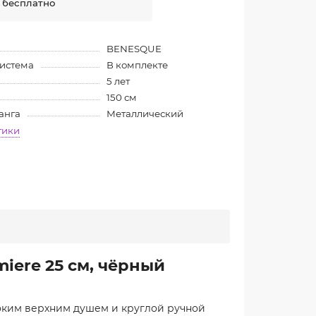
 бесплатно
BENESQUE
система
В комплекте
5 лет
150 см
анга
Металлический
тики
iere 25 см, чёрный
оким верхним душем и круглой ручной