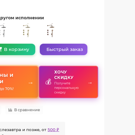
 другом исполнении
Быстрый заказ
В корзину
ХОЧУ
НЫ И
СКИДКУ
💰
→
→
И
Получите
персональную
до 70%!
скидку
В сравнение
слезавтра и позже, от
500 ₽