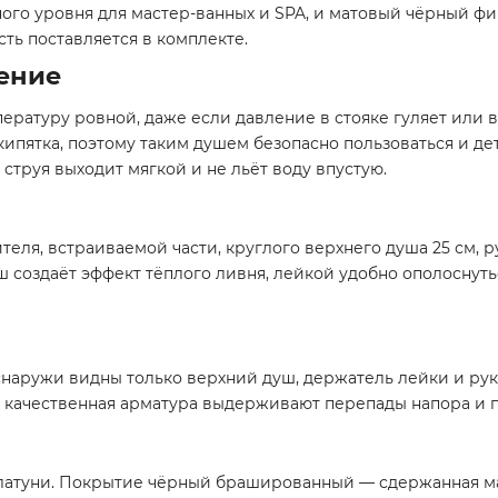
ного уровня для мастер-ванных и SPA, и матовый чёрный фи
сть поставляется в комплекте.
ение
ратуру ровной, даже если давление в стояке гуляет или в
кипятка, поэтому таким душем безопасно пользоваться и д
 струя выходит мягкой и не льёт воду впустую.
теля, встраиваемой части, круглого верхнего душа 25 см,
ш создаёт эффект тёплого ливня, лейкой удобно ополоснут
снаружи видны только верхний душ, держатель лейки и руко
и качественная арматура выдерживают перепады напора и п
латуни. Покрытие чёрный брашированный — сдержанная ма