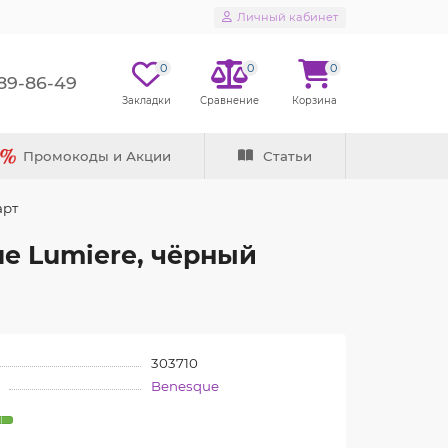
Личный кабинет
0
0
0
289-86-49
Промокоды и Акции
Статьи
арт
e Lumiere, чёрный
303710
Benesque