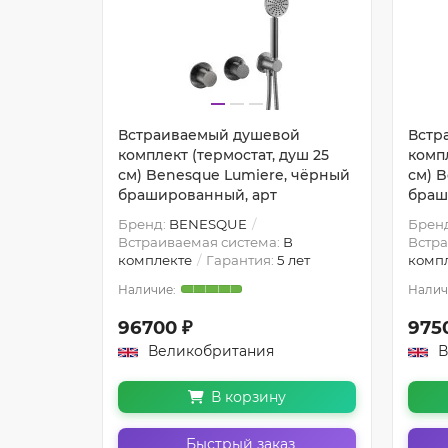
ой
Встраиваемый душевой
Встр
уш 25
комплект (термостат, душ 25
компл
, чёрный
см) Benesque Lumiere, чёрный
см) 
брашированный, арт
браш
Бренд:
BENESQUE
Брен
В
Встраиваемая система:
В
Встра
 лет
комплекте
Гарантия:
5 лет
комп
96700 ₽
975
Великобритания
В
В корзину
з
Быстрый заказ