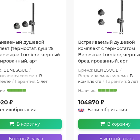
аиваемый душевой
Встраиваемый душевой
ект (термостат, душ 25
комплект с термостатом
Benesque Lumiere, чёрный
Benesque Lumiere, чёрны
ированный, арт
брашированный, арт
д:
BENESQUE
Бренд:
BENESQUE
иваемая система:
В
Встраиваемая система:
В
лекте
Гарантия:
5 лет
комплекте
Гарантия:
5 лет
020 ₽
104870 ₽
еликобритания
Великобритания
В корзину
В корзину
Быстрый заказ
Быстрый заказ