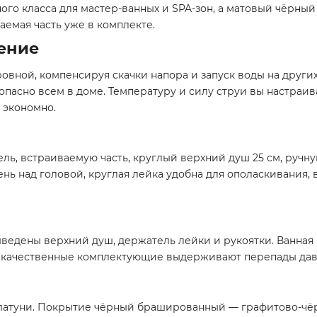
ного класса для мастер-ванных и SPA-зон, а матовый чёрн
емая часть уже в комплекте.
ение
вной, компенсируя скачки напора и запуск воды на других
опасно всем в доме. Температуру и силу струи вы настраи
 экономно.
ль, встраиваемую часть, круглый верхний душ 25 см, руч
вень над головой, круглая лейка удобна для ополаскивания
ыведены верхний душ, держатель лейки и рукоятки. Ванная
 качественные комплектующие выдерживают перепады давл
атуни. Покрытие чёрный брашированный — графитово-чёрн