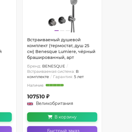
Встраиваемый душевой
Встраив
комплект (термостат, душ 25
комплект
й
см) Benesque Lumiere, чёрный
см) Ben
брашированный, арт
браширо
Бренд:
BENESQUE
Бренд:
B
Встраиваемая система:
В
Встраива
комплекте
Гарантия:
5 лет
комплект
107510 ₽
108360
Великобритания
Вели
В корзину
Быстрый заказ