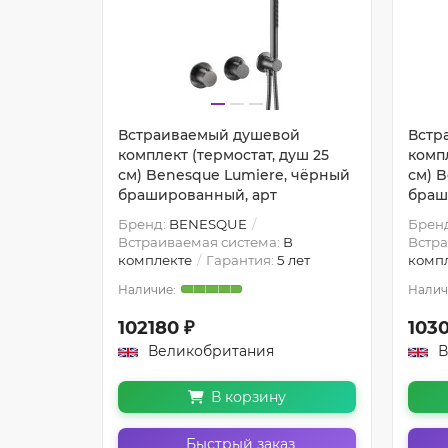
ой
Встраиваемый душевой
Встр
уш 25
комплект (термостат, душ 25
компл
, чёрный
см) Benesque Lumiere, чёрный
см) 
брашированный, арт
браш
Бренд:
BENESQUE
Брен
В
Встраиваемая система:
В
Встра
 лет
комплекте
Гарантия:
5 лет
комп
102180 ₽
103
Великобритания
В
В корзину
з
Быстрый заказ