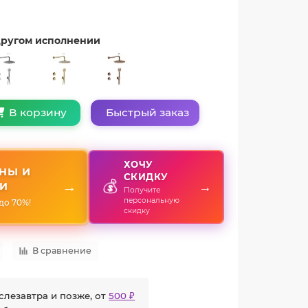
 другом исполнении
Быстрый заказ
В корзину
ХОЧУ
НЫ И
СКИДКУ
💰
→
→
И
Получите
персональную
до 70%!
скидку
В сравнение
слезавтра и позже, от
500 ₽