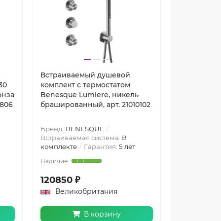
Встраиваемый душевой
Встраивае
30
комплект с термостатом
комплект с
онза
Benesque Lumiere, никель
Benesque L
6806
брашированный, арт. 21010102
браширован
Бренд:
BENESQUE
Бренд:
BEN
Встраиваемая система:
В
Встраиваем
комплекте
Гарантия:
5 лет
комплекте
120850 ₽
128130 ₽
Великобритания
Велико
В корзину