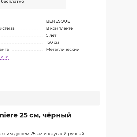
 бесплатно
BENESQUE
система
В комплекте
5 лет
150 см
анга
Металлический
тики
iere 25 см, чёрный
рхним душем 25 см и круглой ручной