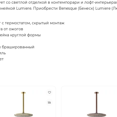
ет со светлой отделкой в контемпорари и лофт-интерьерах
инейкой Lumiere. Приобрести Benesque (Бенеск) Lumiere (
 с термостатом, скрытый монтаж
а от ожогов
 лейка круглой формы
ый брашированный
иль
ет