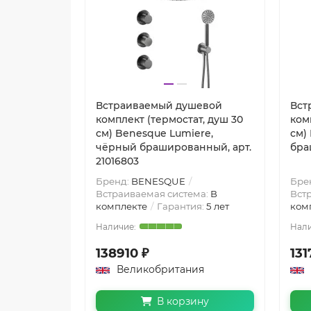
Встраиваемый душевой
Вст
комплект (термостат, душ 30
ком
см) Benesque Lumiere,
см)
чёрный брашированный, арт.
бра
21016803
Бренд:
BENESQUE
Бре
Встраиваемая система:
В
Вст
комплекте
Гарантия:
5 лет
ком
138910 ₽
131
Великобритания
В корзину