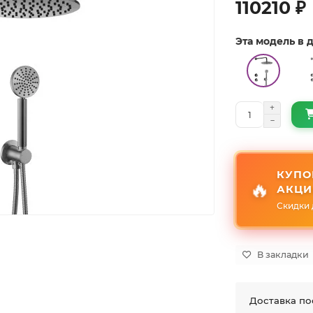
110210 ₽
Эта модель в
КУПО
🔥
АКЦИ
Скидки 
В закладки
Доставка по