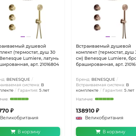
раиваемый душевой
Встраиваемый душевой
плект (термостат, душ 30
комплект (термостат, душ 
 Benesque Lumiere, латунь
см) Benesque Lumiere, бр
шированная, арт. 21016804
брашированная, арт. 2101
нд:
BENESQUE
Бренд:
BENESQUE
раиваемая система:
В
Встраиваемая система:
В
плекте
Гарантия:
5 лет
комплекте
Гарантия:
5 лет
770 ₽
138910 ₽
Великобритания
Великобритания
В корзину
В корзину