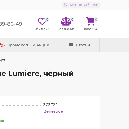
Личный кабинет
0
0
0
289-86-49
Промокоды и Акции
Статьи
арт
e Lumiere, чёрный
303722
Benesque