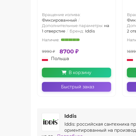
Вращение излива:
Вра
Фиксированный
Фик
Дополнительные параметры:
на
Доп
1 отверстие
Бренд:
Iddis
2 от
8700 ₽
9990 ₽
1699
Польша
В корзину
Быстрый заказ
Iddis
Iddis: российская сантехника 
ориентированный на производс