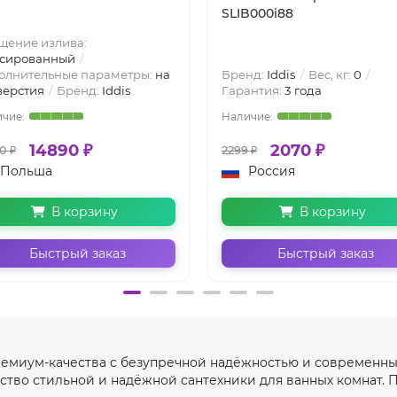
SLIB000i88
щение излива:
сированный
олнительные параметры:
на
Бренд:
Iddis
Вес, кг:
0
верстия
Бренд:
Iddis
Гарантия:
3 года
14890 ₽
2070 ₽
0 ₽
2299 ₽
Польша
Россия
В корзину
В корзину
Быстрый заказ
Быстрый заказ
премиум-качества с безупречной надёжностью и современны
тво стильной и надёжной сантехники для ванных комнат. 