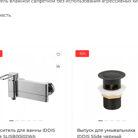
тель влажной салфеткой без использования агрессивных хи
асть.
-10%
ситель для ванны IDDIS
Выпуск для умывальника
de SLISB00i02WA
IDDIS Slide черный