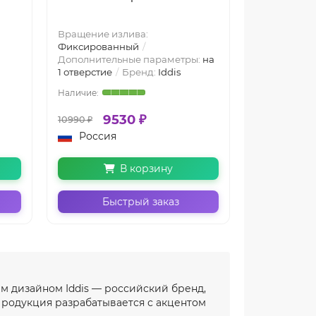
In черный S
Вращение излива:
Фиксированный
Дополнительные параметры:
на
Бренд:
Iddis
1 отверстие
Бренд:
Iddis
Гарантия:
2 
9530 ₽
20
10990 ₽
1090 ₽
Россия
Польш
В корзину
Быстрый заказ
Бы
м дизайном Iddis — российский бренд,
Продукция разрабатывается с акцентом