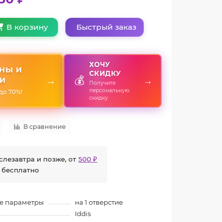
Быстрый заказ
В корзину
ХОЧУ
НЫ И
СКИДКУ
💰
→
→
И
Получите
персональную
до 70%!
скидку
В сравнение
слезавтра и позже, от
500 ₽
 бесплатно
е параметры
на 1 отверстие
Iddis