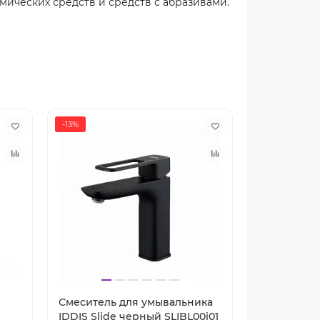
мических средств и средств с абразивами.
-13%
-82%
Смеситель для умывальника
Коннектор 
IDDIS Slide черный SLIBL00i01
перегородк