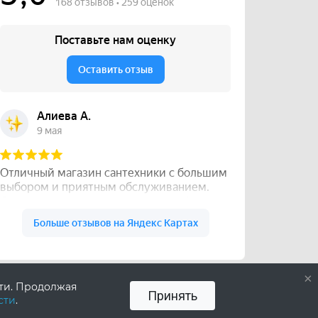
×
сти. Продолжая
Принять
сти
.