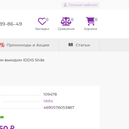
Личный кабинет
0
0
0
289-86-49
Промокоды и Акции
Статьи
м выходом IDDIS Slide
109478
Iddis
4690576053867
50 ₽