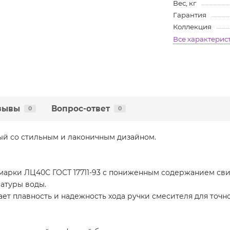
Вес, кг
Гарантия
Коллекция
Все характерис
зывы
Вопрос-ответ
0
0
мый со стильным и лаконичным дизайном.
марки ЛЦ40С ГОСТ 17711-93 с пониженным содержанием свин
атуры воды.
ет плавность и надежность хода ручки смесителя для точ