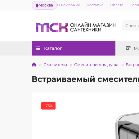
Москва
О компании
Доставка
Оплата
Серв
Каталог
М
Смесители
Смесители для душа
Встра
Встраиваемый смеситель
-73%