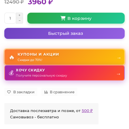
3960 ₽
12490 ₽
В корзину
Быстрый заказ
КУПОНЫ И АКЦИИ
🔥
→
Скидки до 70%!
ХОЧУ СКИДКУ
💰
→
Получите персональную скидку
В закладки
В сравнение
Доставка послезавтра и позже, от
500 ₽
Самовывоз - бесплатно