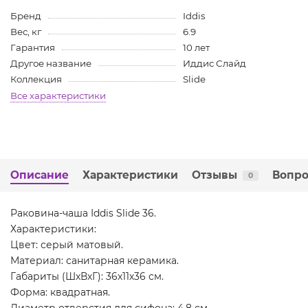
Бренд
Iddis
Вес, кг
6.9
Гарантия
10 лет
Другое название
Иддис Слайд
Коллекция
Slide
Все характеристики
Описание
Характеристики
Отзывы
Вопро
0
Раковина-чаша Iddis Slide 36.
Характеристики:
Цвет: серый матовый.
Материал: санитарная керамика.
Габариты (ШхВхГ): 36х11х36 см.
Форма: квадратная.