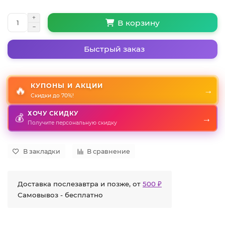
В корзину
Быстрый заказ
КУПОНЫ И АКЦИИ
🔥
→
Скидки до 70%!
ХОЧУ СКИДКУ
💰
→
Получите персональную скидку
В закладки
В сравнение
Доставка послезавтра и позже, от
500 ₽
Самовывоз - бесплатно