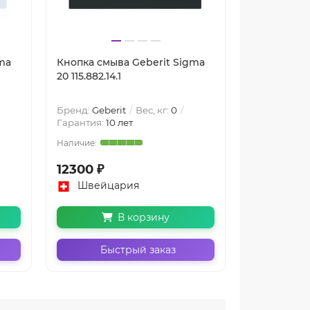
ma
Кнопка смыва Geberit Sigma
Кнопка смы
20 115.882.14.1
20 115.882.JQ
Бренд:
Geberit
Вес, кг:
0
Бренд:
Geber
Гарантия:
10 лет
Гарантия:
10
12300 ₽
11200 ₽
Швейцария
Швейц
В корзину
Быстрый заказ
Бы