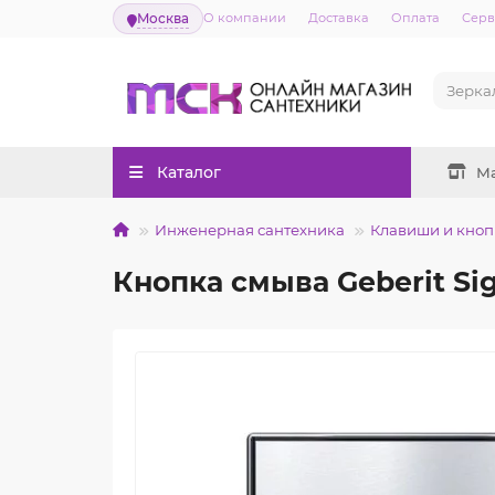
Москва
О компании
Доставка
Оплата
Серв
Каталог
М
Инженерная сантехника
Клавиши и кноп
Кнопка смыва Geberit Si