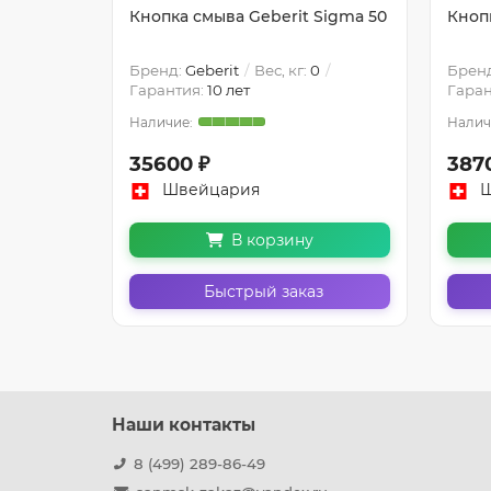
Кнопка смыва Geberit Sigma 50
Кноп
Бренд:
Geberit
Вес, кг:
0
Брен
Гарантия:
10 лет
Гаран
35600 ₽
387
Швейцария
Ш
В корзину
Быстрый заказ
Наши контакты
8 (499) 289-86-49