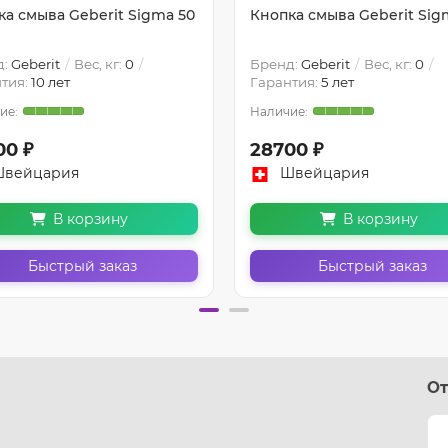
ка смыва Geberit Sigma 50
Кнопка смыва Geberit Sig
д:
Geberit
Вес, кг:
0
Бренд:
Geberit
Вес, кг:
0
тия:
10 лет
Гарантия:
5 лет
00 ₽
28700 ₽
вейцария
Швейцария
В корзину
В корзину
Быстрый заказ
Быстрый заказ
От