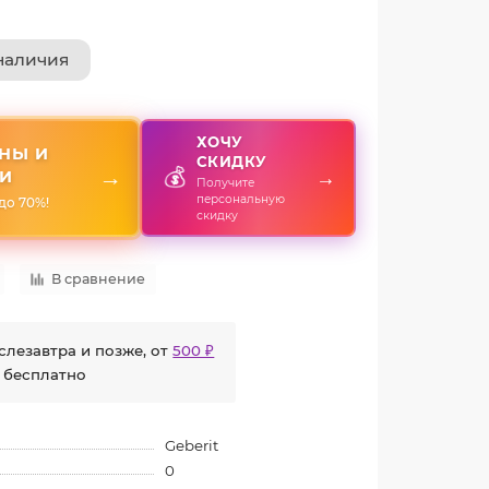
наличия
ХОЧУ
НЫ И
СКИДКУ
💰
→
→
И
Получите
персональную
до 70%!
скидку
В сравнение
слезавтра и позже, от
500 ₽
 бесплатно
Geberit
0