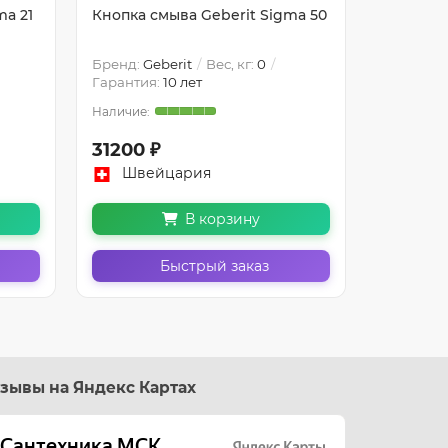
ma 21
Кнопка смыва Geberit Sigma 50
Клавиша
40 Белы
Бренд:
Geberit
Вес, кг:
0
Бренд:
Ge
Гарантия:
10 лет
Гарантия
31200 ₽
39300 
Швейцария
Шве
В корзину
Быстрый заказ
зывы на Яндекс Картах