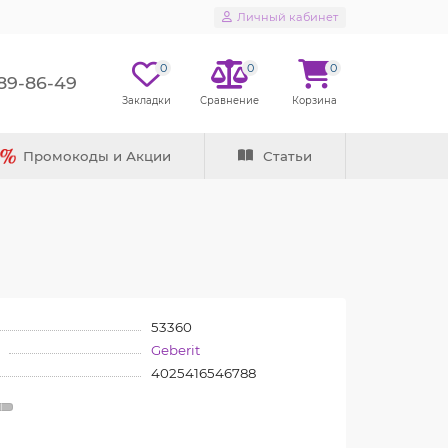
Личный кабинет
0
0
0
289-86-49
Промокоды и Акции
Статьи
53360
Geberit
4025416546788