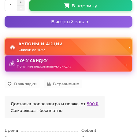
В корзину
Быстрый заказ
КУПОНЫ И АКЦИИ
🔥
→
Скидки до 70%!
ХОЧУ СКИДКУ
→
💰
Получите персональную скидку
В закладки
В сравнение
Доставка послезавтра и позже, от
500 ₽
Самовывоз - бесплатно
Бренд
Geberit