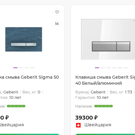
ка смыва Geberit Sigma 50
Клавиша смыва Geberit S
40 Белый/алюминий
д:
Geberit
Вес, кг:
0
Бренд:
Geberit
Вес, кг:
1.73
тия:
10 лет
Гарантия:
10 лет
0 ₽
39300 ₽
вейцария
Швейцария