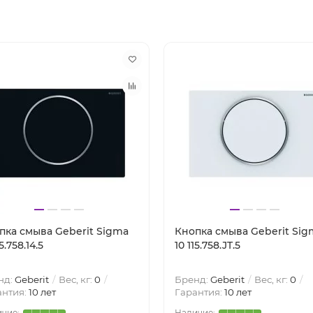
пка смыва Geberit Sigma
Кнопка смыва Geberit Sig
15.758.14.5
10 115.758.JT.5
нд:
Geberit
Вес, кг:
0
Бренд:
Geberit
Вес, кг:
0
антия:
10 лет
Гарантия:
10 лет