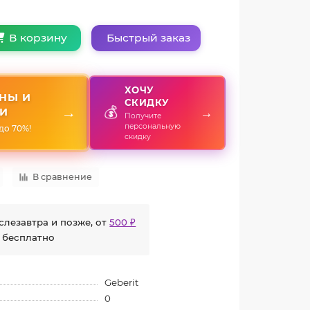
Быстрый заказ
В корзину
ХОЧУ
НЫ И
СКИДКУ
💰
→
→
И
Получите
персональную
до 70%!
скидку
В сравнение
слезавтра и позже, от
500 ₽
 бесплатно
Geberit
0