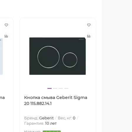
ma
Кнопка смыва Geberit Sigma
Кнопка смы
20 115.882.14.1
20 115.882.JQ
Бренд:
Geberit
Вес, кг:
0
Бренд:
Geber
Гарантия:
10 лет
Гарантия:
10