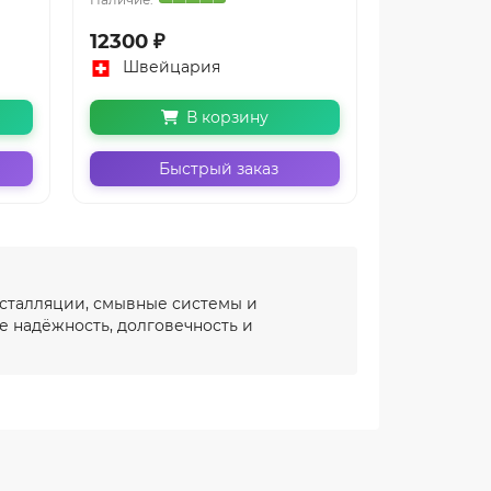
12300 ₽
11200 ₽
Швейцария
Швейц
В корзину
Быстрый заказ
Бы
нсталляции, смывные системы и
е надёжность, долговечность и