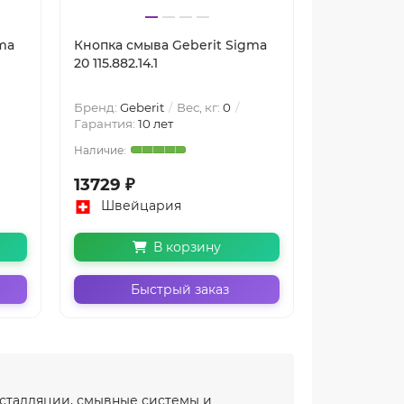
ma
Кнопка смыва Geberit Sigma
Кнопка смы
20 115.882.14.1
20 115.882.JQ
Бренд:
Geberit
Вес, кг:
0
Бренд:
Geber
Гарантия:
10 лет
Гарантия:
10
13729 ₽
12500 ₽
Швейцария
Швейц
В корзину
Быстрый заказ
Бы
нсталляции, смывные системы и