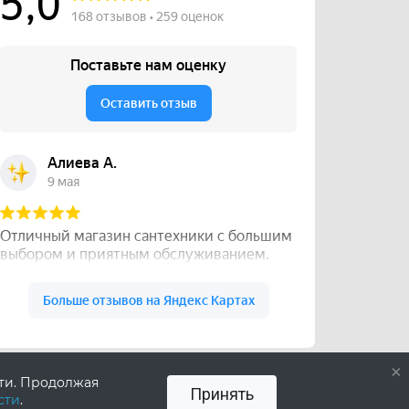
×
сти. Продолжая
Принять
сти
.