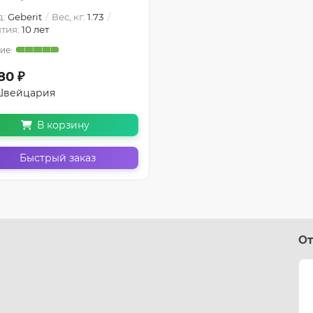
д:
Geberit
Вес, кг:
1.73
тия:
10 лет
80 ₽
вейцария
В корзину
Быстрый заказ
От