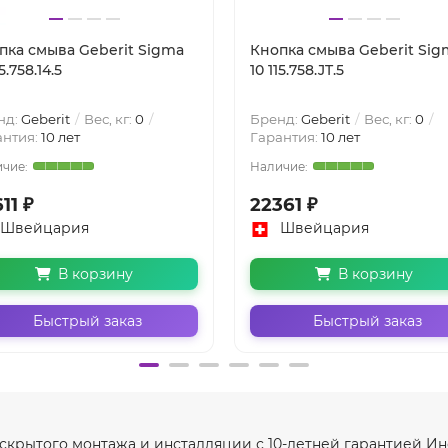
пка смыва Geberit Sigma
Кнопка смыва Geberit Sig
15.758.14.5
10 115.758.JT.5
нд:
Geberit
Вес, кг:
0
Бренд:
Geberit
Вес, кг:
0
антия:
10 лет
Гарантия:
10 лет
11 ₽
22361 ₽
Швейцария
Швейцария
В корзину
В корзину
Быстрый заказ
Быстрый заказ
 скрытого монтажа и инсталляции с 10-летней гарантией И