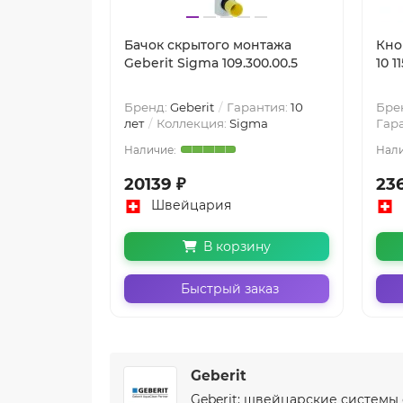
Бачок скрытого монтажа
Кно
Geberit Sigma 109.300.00.5
10 1
Бренд:
Geberit
Гарантия:
10
Бре
лет
Коллекция:
Sigma
Гар
20139 ₽
236
Швейцария
В корзину
Быстрый заказ
Geberit
Geberit: швейцарские системы