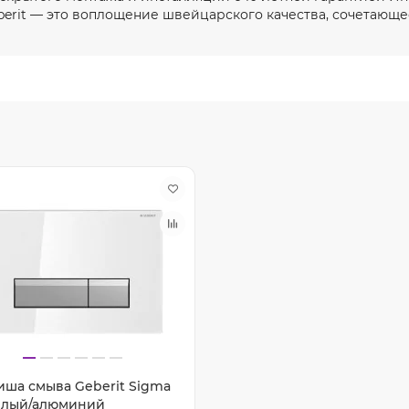
berit — это воплощение швейцарского качества, сочетающе
иша смыва Geberit Sigma
елый/алюминий