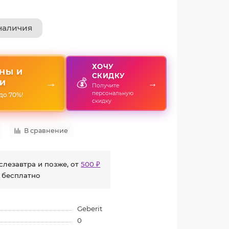
наличия
ХОЧУ
НЫ И
СКИДКУ
💰
→
→
И
Получите
персональную
до 70%!
скидку
В сравнение
слезавтра и позже, от
500 ₽
 бесплатно
Geberit
0