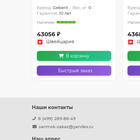
Бренд:
Geberit
Вес, кг:
0
Брен
Гарантия:
10 лет
Гаран
43056 ₽
436
Швейцария
Ш
В корзину
Быстрый заказ
Наши контакты
8 (499) 289-86-49
sanmsk-zakaz@yandex.ru
Наш адрес