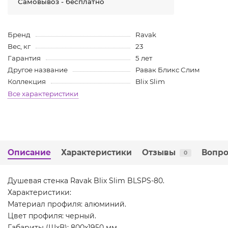
Самовывоз - бесплатно
Бренд
Ravak
Вес, кг
23
Гарантия
5 лет
Другое название
Равак Бликс Слим
Коллекция
Blix Slim
Все характеристики
Описание
Характеристики
Отзывы
Вопро
0
Душевая стенка Ravak Blix Slim BLSPS-80.
Характеристики:
Материал профиля: алюминий.
Цвет профиля: черный.
Габариты (ШхВ): 800х1950 мм.