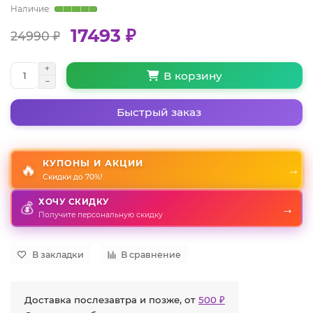
17493 ₽
24990 ₽
В корзину
Быстрый заказ
КУПОНЫ И АКЦИИ
🔥
→
Скидки до 70%!
ХОЧУ СКИДКУ
→
💰
Получите персональную скидку
В закладки
В сравнение
Доставка послезавтра и позже, от
500 ₽