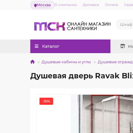
Москва
О компании
Доставка
Оплата
Серв
Каталог
М
Душевые кабины и углы
Душевые огражд
Душевая дверь Ravak Bli
-30%