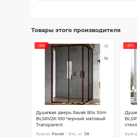
Товары этого производителя
-30%
-30%
lix Slim
Душевая дверь Ravak Blix Slim
Душев
Черный
BLSRV2K-100 Черный матовый
BLSR
Transparent
стекл
6
Бренд:
Ravak
Вес, кг:
38
Брен