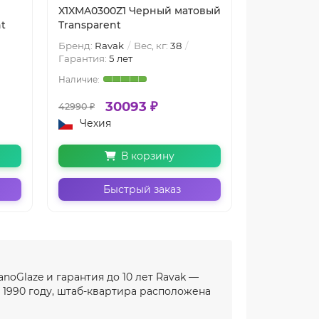
X1XMA0300Z1 Черный матовый
профиль Хр
t
Transparent
Transparen
Бренд:
Ravak
Вес, кг:
38
Бренд:
Rava
Гарантия:
5 лет
Гарантия:
5 
30093 ₽
27
42990 ₽
39990 ₽
Чехия
Чехия
В корзину
Быстрый заказ
Бы
noGlaze и гарантия до 10 лет Ravak —
 1990 году, штаб-квартира расположена