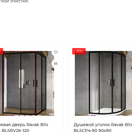
кой очистки.
%
-30%
евая дверь Ravak Blix
Душевой уголок Ravak Bli
m BLSRV2K-120
BLSCP4-90 90x90