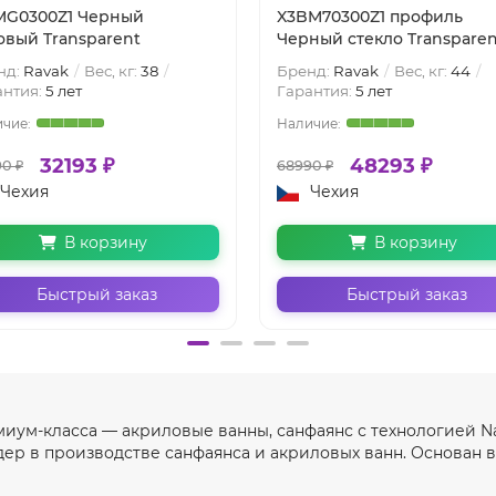
MG0300Z1 Черный
X3BM70300Z1 профиль
овый Transparent
Черный стекло Transparen
нд:
Ravak
Вес, кг:
38
Бренд:
Ravak
Вес, кг:
44
антия:
5 лет
Гарантия:
5 лет
32193 ₽
48293 ₽
0 ₽
68990 ₽
Чехия
Чехия
В корзину
В корзину
Быстрый заказ
Быстрый заказ
миум-класса — акриловые ванны, санфаянс с технологией Na
ер в производстве санфаянса и акриловых ванн. Основан в