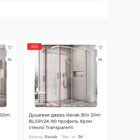
-30%
-30%
 Slim
Душевая дверь Ravak Blix Slim
Душевая 
BLSRV2K-90 профиль Хром
BLSRV2K
стекло Transparent
Transpar
Бренд:
Ravak
Вес, кг:
36
Бренд:
R