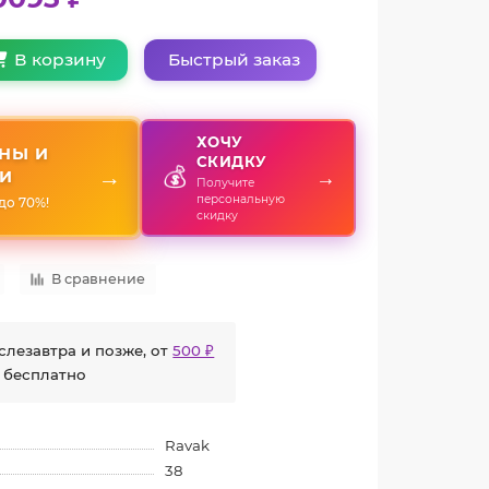
Быстрый заказ
В корзину
ХОЧУ
НЫ И
СКИДКУ
💰
→
→
И
Получите
персональную
до 70%!
скидку
В сравнение
слезавтра и позже, от
500 ₽
 бесплатно
Ravak
38