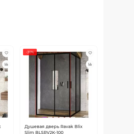
-30%
-30%
x
Душевая дверь Ravak Blix
Душевая дв
Slim BLSRV2K-100
Slim BLSRV