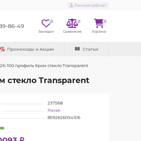
Личный кабинет
0
0
0
289-86-49
Промокоды и Акции
Статьи
2K-100 профиль Хром стекло Transparent
м стекло Transparent
237568
Ravak
8592626054106
0093 ₽