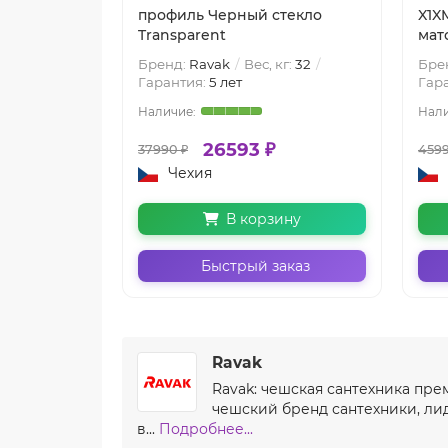
профиль Черный стекло
X1X
Transparent
мат
Бренд:
Ravak
Вес, кг:
32
Бре
Гарантия:
5 лет
Гар
26593 ₽
37990 ₽
4599
Чехия
В корзину
Быстрый заказ
Ravak
Ravak: чешская сантехника пре
чешский бренд сантехники, лид
в...
Подробнее...