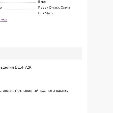
5 лет
е
Равак Бликс Слим
Blix Slim
тики
изделия BLSRV2K!
стекла от отложений водного камня.