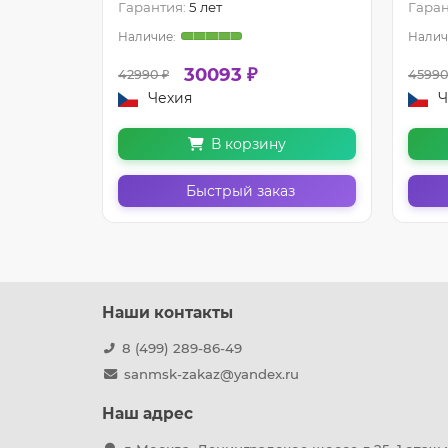
Гарантия:
5 лет
Гаран
30093 ₽
42990 ₽
45990
Чехия
Ч
В корзину
з
Быстрый заказ
Наши контакты
8 (499) 289-86-49
sanmsk-zakaz@yandex.ru
Наш адрес