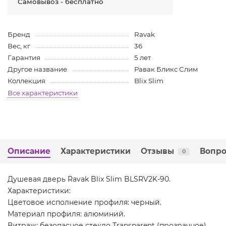
Самовывоз - бесплатно
Бренд
Ravak
Вес, кг
36
Гарантия
5 лет
Другое название
Равак Бликс Слим
Коллекция
Blix Slim
Все характеристики
Описание
Характеристики
Отзывы
Вопро
0
Душевая дверь Ravak Blix Slim BLSRV2K-90.
Характеристики:
Цветовое исполнение профиля: черный.
Материал профиля: алюминий.
Витраж: безопасное стекло Transparent (прозрачное)