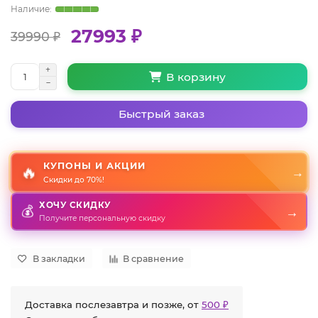
27993 ₽
39990 ₽
В корзину
Быстрый заказ
КУПОНЫ И АКЦИИ
🔥
→
Скидки до 70%!
ХОЧУ СКИДКУ
→
💰
Получите персональную скидку
В закладки
В сравнение
Доставка послезавтра и позже, от
500 ₽